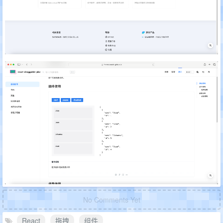
No Comments Yet
React
拖拽
组件