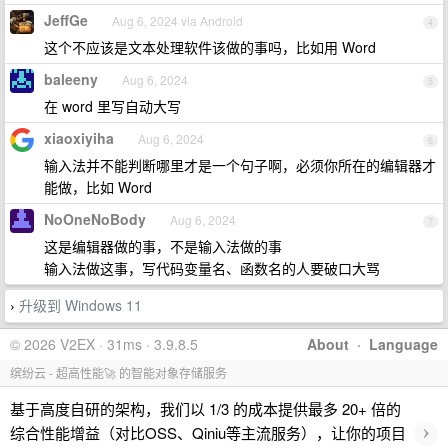
JeffGe
Aug 6, 2024 via Android
4
这个不应该是文本处理软件该做的事吗，比如用 Word
baleeny
Aug 6, 2024
5
在 word 里写自动大写
xiaoxiyiha
Aug 6, 2024
6
输入法并不能判断哪里才是一个句子啊，必须你所在的编辑器才
能做，比如 Word
NoOneNoBody
Aug 6, 2024
7
这是编辑器做的事，不是输入法做的事
输入法做这事，写代码变量名、函数名的人要破口大骂
升级到 Windows 11
›
© 2026 V2EX · 31ms · 3.9.8.5
About
·
Language
缤纷云 - 超高性能🚀 的智能对象存储服务
基于高度自研的架构，我们以 1/3 的成本提供最多 20+ 倍的
›
综合性能增益（对比OSS、Qiniu等主流服务），让你的项目