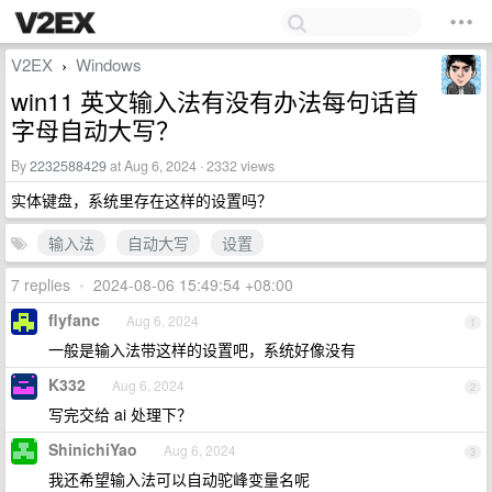
V2EX
Windows
›
win11 英文输入法有没有办法每句话首
字母自动大写？
By
2232588429
at Aug 6, 2024 · 2332 views
实体键盘，系统里存在这样的设置吗？
输入法
自动大写
设置
7 replies
•
2024-08-06 15:49:54 +08:00
flyfanc
Aug 6, 2024
1
一般是输入法带这样的设置吧，系统好像没有
K332
Aug 6, 2024
2
写完交给 ai 处理下？
ShinichiYao
Aug 6, 2024
3
我还希望输入法可以自动驼峰变量名呢