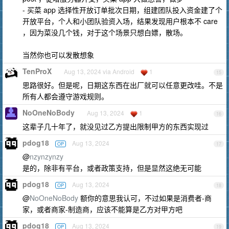
- 买菜 app 选择性开放订单批次日期，组建团队投入资金建了个
开放平台，个人和小团队验资入场，结果发现用户根本不 care
，因为菜没几个钱，对于这个场景只想白嫖，散场。
当然你也可以发散想象
TenProX
Aug 13, 2024 via Android
1
15
思路很好。但是呢，日期这东西在出厂就可以任意更改哇。不是
所有人都会遵守游戏规则。
NoOneNoBody
Aug 13, 2024
1
16
这辈子几十年了，就没见过乙方提出限制甲方的东西实现过
pdog18
Aug 13, 2024
OP
17
@
nzynzynzy
是的，除非有平台，或者政策支持，但是显然这绝无可能
pdog18
Aug 13, 2024
OP
18
@
NoOneNoBody
额你的意思我认可，不过如果是消费者-商
家，或者商家-制造商，应该不能算是乙方对甲方吧
pdog18
Aug 13, 2024
OP
19