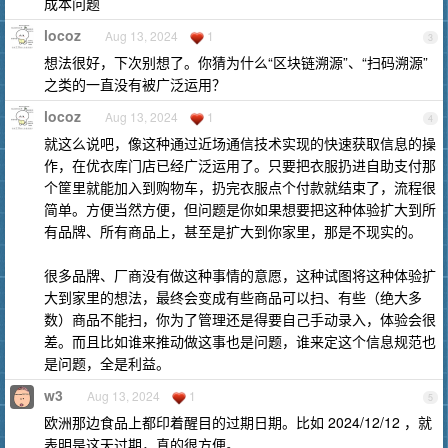
成本问题
locoz
Aug 13, 2024
1
3
想法很好，下次别想了。你猜为什么“区块链溯源”、“扫码溯源”
之类的一直没有被广泛运用？
locoz
Aug 13, 2024
1
4
就这么说吧，像这种通过近场通信技术实现的快速获取信息的操
作，在优衣库门店已经广泛运用了。只要把衣服扔进自助支付那
个筐里就能加入到购物车，扔完衣服点个付款就结束了，流程很
简单。方便当然方便，但问题是你如果想要把这种体验扩大到所
有品牌、所有商品上，甚至是扩大到你家里，那是不现实的。
很多品牌、厂商没有做这种事情的意愿，这种试图将这种体验扩
大到家里的想法，最终会变成有些商品可以扫、有些（绝大多
数）商品不能扫，你为了管理还是得要自己手动录入，体验会很
差。而且比如谁来推动做这事也是问题，谁来定这个信息规范也
是问题，全是利益。
w3
Aug 13, 2024
1
5
欧洲那边食品上都印着醒目的过期日期。比如 2024/12/12 ，就
表明是这天过期，真的很方便。