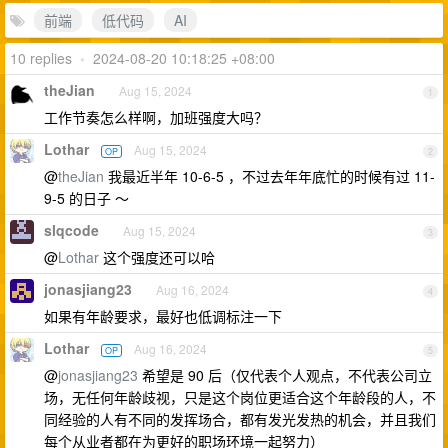
前端
低代码
AI
10 replies
•
2024-08-20 10:18:25 +08:00
theJian
Aug 15, 2024
1
工作节奏怎么样啊，加班强度大吗？
Lothar
Aug 15, 2024
OP
2
@
theJian
我最近半年 10-6-5 ，不过去年年底忙的时候有过 11-
9-5 的日子 ～
slqcode
Aug 15, 2024
3
@
Lothar
这个强度还可以哈
jonasjiang23
Aug 16, 2024
4
如果有年龄要求，最好也低调标注一下
Lothar
Aug 16, 2024
OP
5
@
jonasjiang23
希望是 90 后（仅代表个人观点，不代表公司立
场，无任何年龄歧视，只是这个岗位更适合这个年龄段的人，不
同经验的人有不同的发挥场合，都有发光发热的机会，并且我们
每个从业者都在为更好的职场环境一起努力）