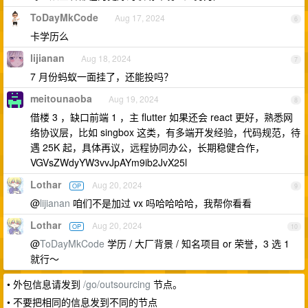
ToDayMkCode
Aug 17, 2024
6
卡学历么
lijianan
Aug 18, 2024
7
7 月份蚂蚁一面挂了，还能投吗？
meitounaoba
Aug 19, 2024
8
借楼 3 ，缺口前端 1 ，主 flutter 如果还会 react 更好，熟悉网
络协议层，比如 singbox 这类，有多端开发经验，代码规范，待
遇 25K 起，具体再议，远程协同办公，长期稳健合作，
VGVsZWdyYW3vvJpAYm9ib2JvX25l
Lothar
Aug 20, 2024
OP
9
@
lijianan
咱们不是加过 vx 吗哈哈哈哈，我帮你看看
Lothar
Aug 20, 2024
OP
10
@
ToDayMkCode
学历 / 大厂背景 / 知名项目 or 荣誉，3 选 1
就行～
• 外包信息请发到
/go/outsourcing
节点。
• 不要把相同的信息发到不同的节点