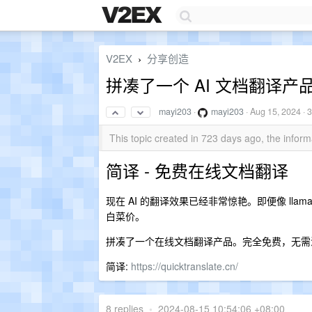
V2EX
分享创造
›
拼凑了一个 AI 文档翻译产
mayi203
·
mayi203
·
Aug 15, 2024
· 
This topic created in 723 days ago, the info
简译 - 免费在线文档翻译
现在 AI 的翻译效果已经非常惊艳。即便像 lla
白菜价。
拼凑了一个在线文档翻译产品。完全免费，无需
简译:
https://quicktranslate.cn/
8 replies
•
2024-08-15 10:54:06 +08:00