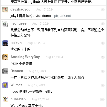
非常不推荐，github 大部分地区打不开，也就自己玩玩。
devzhaoyou
Aug 17, 2024
4
jekyll 挺简单的，visit demo：
pixpark.net
lisongeee
Aug 17, 2024
5
鼠标滑动状态不一致而且看不到当前页面滑动进度，不知道这个
特性是好是坏
leokun
Aug 17, 2024
6
滑动的卡卡的
AmazingEveryDay
Aug 17, 2024
7
hexo 不是更快
Rennen
Aug 17, 2024
8
一样不喜欢这种滑动拖泥带水的感觉，纯个人观点
Wiimoz
Aug 17, 2024
9
hugo 搭建后一键部署 netlify
huhexian
Aug 17, 2024
10
WordPress 其实更快。