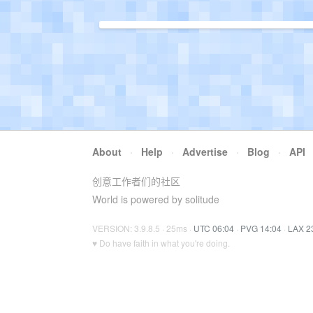
About
·
Help
·
Advertise
·
Blog
·
API
创意工作者们的社区
World is powered by solitude
VERSION: 3.9.8.5 · 25ms ·
UTC 06:04
·
PVG 14:04
·
LAX 2
♥ Do have faith in what you're doing.