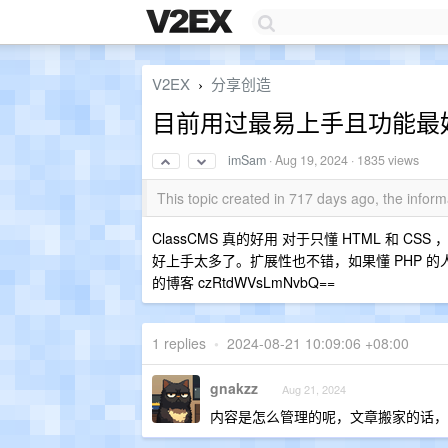
V2EX
分享创造
›
目前用过最易上手且功能最好
imSam
·
Aug 19, 2024
· 1835 views
This topic created in 717 days ago, the info
ClassCMS 真的好用 对于只懂 HTML 和 CSS
好上手太多了。扩展性也不错，如果懂 PHP 的人
的博客 czRtdWVsLmNvbQ==
1 replies
•
2024-08-21 10:09:06 +08:00
gnakzz
Aug 21, 2024
内容是怎么管理的呢，文章搬家的话，