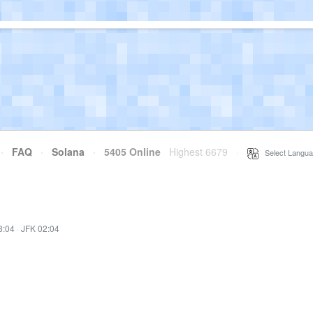
·
FAQ
·
Solana
·
5405 Online
Highest 6679
·
Select Langua
3:04
·
JFK 02:04