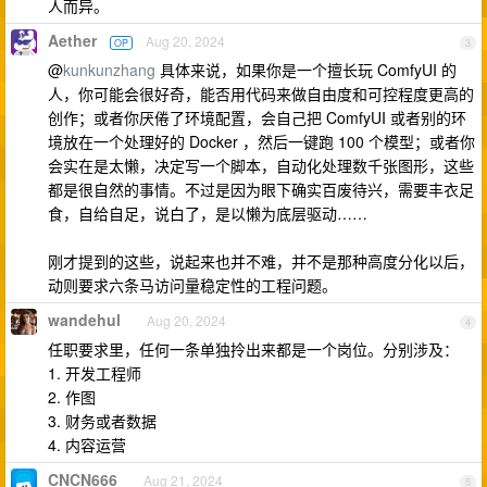
人而异。
Aether
Aug 20, 2024
OP
3
@
kunkunzhang
具体来说，如果你是一个擅长玩 ComfyUI 的
人，你可能会很好奇，能否用代码来做自由度和可控程度更高的
创作；或者你厌倦了环境配置，会自己把 ComfyUI 或者别的环
境放在一个处理好的 Docker ，然后一键跑 100 个模型；或者你
会实在是太懒，决定写一个脚本，自动化处理数千张图形，这些
都是很自然的事情。不过是因为眼下确实百废待兴，需要丰衣足
食，自给自足，说白了，是以懒为底层驱动……
刚才提到的这些，说起来也并不难，并不是那种高度分化以后，
动则要求六条马访问量稳定性的工程问题。
wandehul
Aug 20, 2024
4
任职要求里，任何一条单独拎出来都是一个岗位。分别涉及：
1. 开发工程师
2. 作图
3. 财务或者数据
4. 内容运营
CNCN666
Aug 21, 2024
5