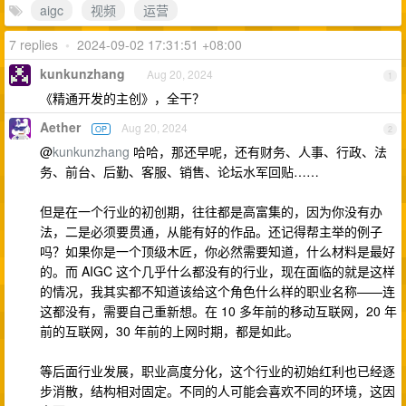
aigc
视频
运营
7 replies
•
2024-09-02 17:31:51 +08:00
kunkunzhang
Aug 20, 2024
1
《精通开发的主创》，全干？
Aether
Aug 20, 2024
OP
2
@
kunkunzhang
哈哈，那还早呢，还有财务、人事、行政、法
务、前台、后勤、客服、销售、论坛水军回贴……
但是在一个行业的初创期，往往都是高富集的，因为你没有办
法，二是必须要贯通，从能有好的作品。还记得帮主举的例子
吗？如果你是一个顶级木匠，你必然需要知道，什么材料是最好
的。而 AIGC 这个几乎什么都没有的行业，现在面临的就是这样
的情况，我其实都不知道该给这个角色什么样的职业名称——连
这都没有，需要自己重新想。在 10 多年前的移动互联网，20 年
前的互联网，30 年前的上网时期，都是如此。
等后面行业发展，职业高度分化，这个行业的初始红利也已经逐
步消散，结构相对固定。不同的人可能会喜欢不同的环境，这因