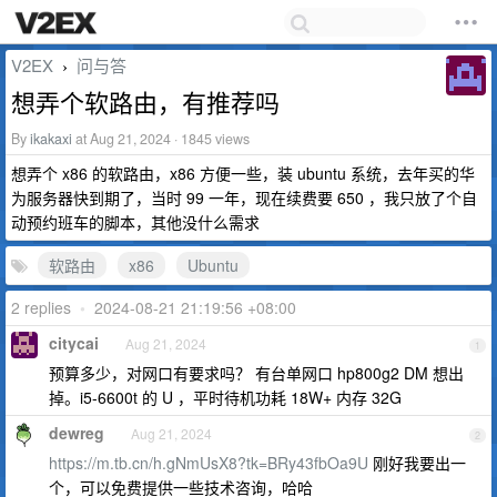
V2EX
问与答
›
想弄个软路由，有推荐吗
By
ikakaxi
at Aug 21, 2024 · 1845 views
想弄个 x86 的软路由，x86 方便一些，装 ubuntu 系统，去年买的华
为服务器快到期了，当时 99 一年，现在续费要 650 ，我只放了个自
动预约班车的脚本，其他没什么需求
软路由
x86
Ubuntu
2 replies
•
2024-08-21 21:19:56 +08:00
citycai
Aug 21, 2024
1
预算多少，对网口有要求吗？ 有台单网口 hp800g2 DM 想出
掉。i5-6600t 的 U ，平时待机功耗 18W+ 内存 32G
dewreg
Aug 21, 2024
2
https://m.tb.cn/h.gNmUsX8?tk=BRy43fbOa9U
刚好我要出一
个，可以免费提供一些技术咨询，哈哈