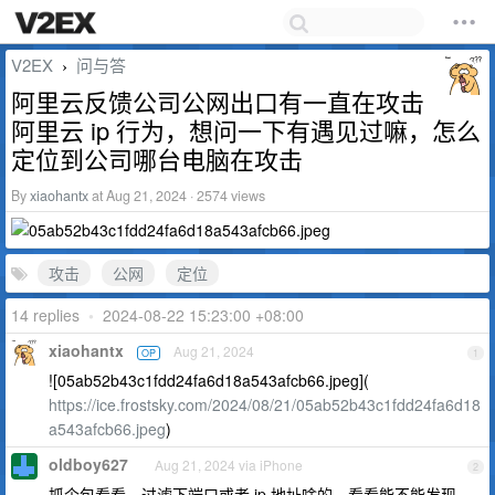
V2EX
问与答
›
阿里云反馈公司公网出口有一直在攻击
阿里云 ip 行为，想问一下有遇见过嘛，怎么
定位到公司哪台电脑在攻击
By
xiaohantx
at Aug 21, 2024 · 2574 views
攻击
公网
定位
14 replies
•
2024-08-22 15:23:00 +08:00
xiaohantx
Aug 21, 2024
OP
1
![05ab52b43c1fdd24fa6d18a543afcb66.jpeg](
https://ice.frostsky.com/2024/08/21/05ab52b43c1fdd24fa6d18
a543afcb66.jpeg
)
oldboy627
Aug 21, 2024 via iPhone
2
抓个包看看，过滤下端口或者 ip 地址啥的，看看能不能发现。