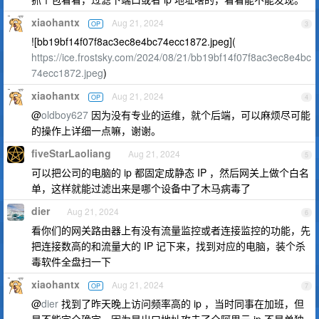
xiaohantx
Aug 21, 2024
OP
3
![bb19bf14f07f8ac3ec8e4bc74ecc1872.jpeg](
https://ice.frostsky.com/2024/08/21/bb19bf14f07f8ac3ec8e4bc
74ecc1872.jpeg
)
xiaohantx
Aug 21, 2024
OP
4
@
oldboy627
因为没有专业的运维，就个后端，可以麻烦尽可能
的操作上详细一点嘛，谢谢。
fiveStarLaoliang
Aug 21, 2024
5
可以把公司的电脑的 ip 都固定成静态 IP ，然后网关上做个白名
单，这样就能过滤出来是哪个设备中了木马病毒了
dier
Aug 21, 2024
6
看你们的网关路由器上有没有流量监控或者连接监控的功能，先
把连接数高的和流量大的 IP 记下来，找到对应的电脑，装个杀
毒软件全盘扫一下
xiaohantx
Aug 21, 2024
OP
7
@
dier
找到了昨天晚上访问频率高的 ip ，当时同事在加班，但