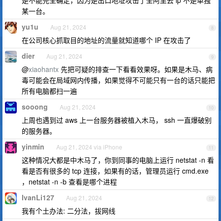
是不能完全确定，因为是出口地址攻击了全阿里云 ip 不是单独
某一台。
yu1u
Aug 21, 2024
8
在公司核心抓取目的地址的流量就知道哪个 IP 在攻击了
dier
Aug 21, 2024
9
@
xiaohantx
先把可疑的排查一下看看效果呀。如果是木马、病
毒可能会在局域网内传播，如果觉得不可能只有一台的话只能把
所有电脑都扫一遍
sooong
Aug 21, 2024
10
上周也遇到过 aws 上一台服务器被植入木马， ssh 一直爆破别
的服务器。
yinmin
Aug 21, 2024 via iPhone
11
这种情况大都是中木马了，你到同事的电脑上运行 netstat -n 看
看是否有很多的 tcp 连接，如果有的话，管理员运行 cmd.exe
，netstat -n -b 查看是哪个进程
IvanLi127
Aug 21, 2024
12
我有个土办法: 二分法，拔网线