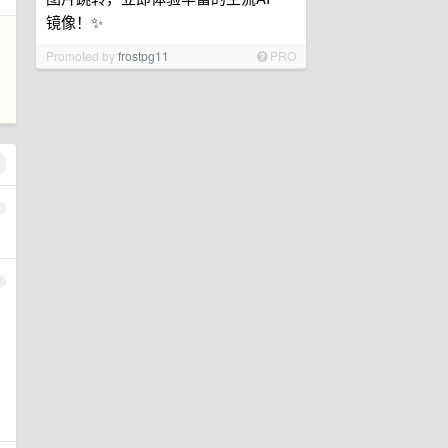
镜像！✨
Promoted by
frostpg11
PRO
1
2