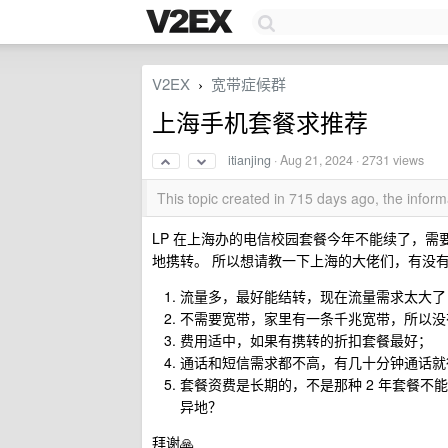
V2EX
宽带症候群
›
上海手机套餐求推荐
itianjing
·
Aug 21, 2024
· 2731 views
This topic created in 715 days ago, the info
LP 在上海办的电信校园套餐今年不能续了，
地携转。 所以想请教一下上海的大佬们，有没
流量多，最好能结转，现在流量需求太大了
不需要宽带，家里有一条千兆宽带，所以没
费用适中，如果有携转的折扣套餐最好；
通话和短信需求都不高，有几十分钟通话就
套餐资费是长期的，不是那种 2 年套餐不能自
异地？
拜谢🙏