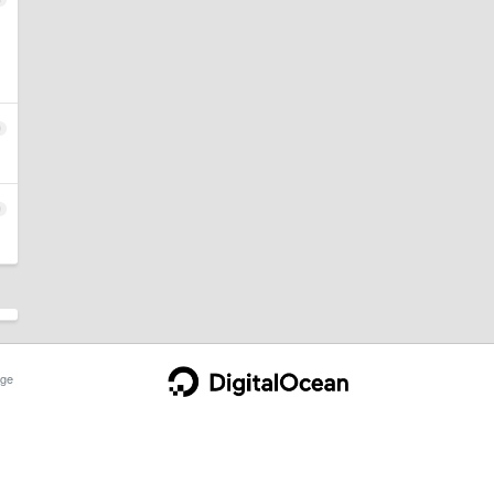
9
0
ge