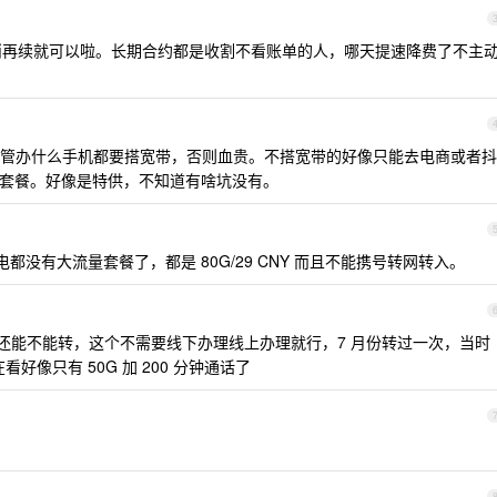
取消再续就可以啦。长期合约都是收割不看账单的人，哪天提速降费了不主
管办什么手机都要搭宽带，否则血贵。不搭宽带的好像只能去电商或者抖
挺多的套餐。好像是特供，不知道有啥坑没有。
都没有大流量套餐了，都是 80G/29 CNY 而且不能携号转网转入。
卡还能不能转，这个不需要线下办理线上办理就行，7 月份转过一次，当时
在看好像只有 50G 加 200 分钟通话了