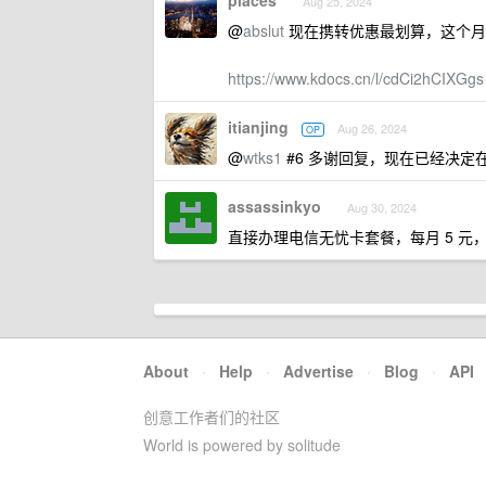
places
Aug 25, 2024
@
abslut
现在携转优惠最划算，这个月
https://www.kdocs.cn/l/cdCi2hCIXGgs
itianjing
Aug 26, 2024
OP
@
wtks1
#6 多谢回复，现在已经决定
assassinkyo
Aug 30, 2024
直接办理电信无忧卡套餐，每月 5 元
About
·
Help
·
Advertise
·
Blog
·
API
创意工作者们的社区
World is powered by solitude