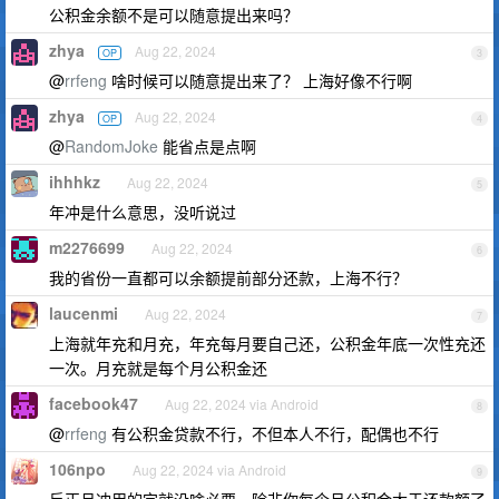
公积金余额不是可以随意提出来吗？
zhya
Aug 22, 2024
OP
3
@
rrfeng
啥时候可以随意提出来了？ 上海好像不行啊
zhya
Aug 22, 2024
OP
4
@
RandomJoke
能省点是点啊
ihhhkz
Aug 22, 2024
5
年冲是什么意思，没听说过
m2276699
Aug 22, 2024
6
我的省份一直都可以余额提前部分还款，上海不行？
laucenmi
Aug 22, 2024
7
上海就年充和月充，年充每月要自己还，公积金年底一次性充还
一次。月充就是每个月公积金还
facebook47
Aug 22, 2024 via Android
8
@
rrfeng
有公积金贷款不行，不但本人不行，配偶也不行
106npo
Aug 22, 2024 via Android
9