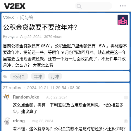
V2EX
问与答
›
公积金贷款要不要改年冲？
By
zhya
at Aug 22, 2024 · 3979 views
目前公积金贷款还有 65W ，公积金账户里余额还有 15W 。再想要不
要改年冲，提前还一些。等明年 9 月份再改回月冲。缺点就是这一年
里需要占用现金流还款，还有一个万一后面政策改了，不允许年冲改
月冲，怎么办？ 大家怎么看
公积金
年冲
月冲
27 replies
•
2024-10-21 11:29:54 +08:00
RandomJoke
Aug 22, 2024
1
这么点金额，再算一下利差以及占用现金流利息，也没相差多
少，建议算了
rrfeng
Aug 22, 2024
2
看不懂，这么复杂吗？公积金贷款不是随时想还多少还多少吗？