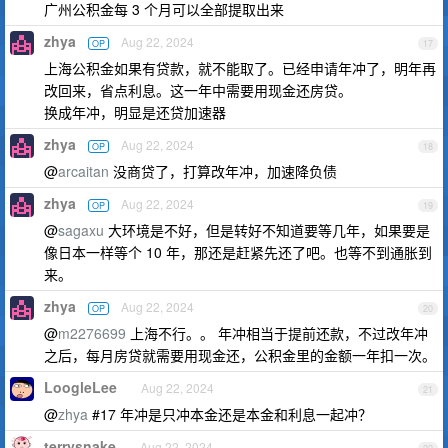
广州公积金每 3 个月可以全部提取出来
zhya
Aug 22, 2024
OP
17
上海公积金如果有贷款，就不能取了。已经申请年冲了，明年再
改回来，省点利息。这一年中需要用现金还房贷。
换成年冲，明显是还贷加速器
zhya
Aug 22, 2024
OP
18
@
arcaitan
没商贷了，打算改年冲，加速降负债
zhya
Aug 22, 2024
OP
19
@
sagaxu
大环境是不好，但是转好不知道要等几年，如果要是
像日本一样等个 10 年，那还是赶紧先还了吧。也等不到通胀到
来。
zhya
Aug 22, 2024
OP
20
@
m2276699
上海不行。。 年冲相当于提前还款，不过改年冲
之后，每月房贷就需要用现金还，公积金里的金额一年扣一次。
LoogleLee
Aug 22, 2024
21
@
zhya
#17 年冲是只冲本金还是本金和利息一起冲？
terrysnake
Aug 22, 2024