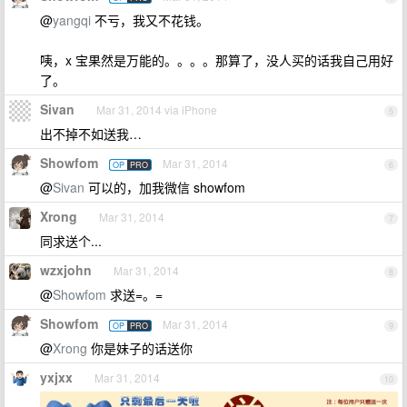
@
yangqi
不亏，我又不花钱。
咦，x 宝果然是万能的。。。。那算了，没人买的话我自己用好
了。
Sivan
Mar 31, 2014 via iPhone
5
出不掉不如送我…
Showfom
Mar 31, 2014
OP
PRO
6
@
Sivan
可以的，加我微信 showfom
Xrong
Mar 31, 2014
7
同求送个...
wzxjohn
Mar 31, 2014
8
@
Showfom
求送=。=
Showfom
Mar 31, 2014
OP
PRO
9
@
Xrong
你是妹子的话送你
yxjxx
Mar 31, 2014
10