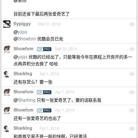
联系你
目前还省下最后两张爱奇艺了
flypiggy
Mar 31, 2014
15
@
yxjxx
@
Showfom
优酷会员已充
Showfom
Mar 31, 2014
OP
PRO
16
@
yxjxx
优酷的已经出了，只能等我今年在携程上开房开的多一
点再弄积分去换了 哈哈
SharkIng
Apr 1, 2014
17
还有存货么？要一张
Showfom
Apr 1, 2014
OP
PRO
18
@
SharkIng
只有一张爱奇艺了，要的话联系我
Showfom
Apr 1, 2014
OP
PRO
19
还有一张爱奇艺的也出了
SharkIng
Apr 1, 2014
20
和兽兽交易不是一般的快啊，已经激活