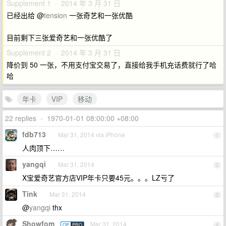
Supplement 1 · 2014 年 3 月 31 日
已经出给 @
tension
一张奇艺和一张优酷
目前剩下三张爱奇艺和一张优酷了
Supplement 2 · 2014 年 3 月 31 日
降价到 50 一张，不用支付宝交易了，直接给我手机充话费就行了哈
哈
年卡
VIP
移动
22 replies
•
1970-01-01 08:00:00 +08:00
fdb713
Mar 31, 2014 via iPhone
1
人肉顶下……
yangqi
Mar 31, 2014
2
X宝爱奇艺官方店VIP年卡只要45元。。。LZ亏了
Tink
Mar 31, 2014
3
@
yangqi
thx
Showfom
Mar 31, 2014
OP
PRO
4