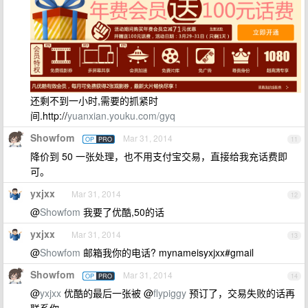
还剩不到一小时,需要的抓紧时
间.http://
yuanxian.youku.com/gyq
Showfom
Mar 31, 2014
OP
PRO
11
降价到 50 一张处理，也不用支付宝交易，直接给我充话费即
可。
yxjxx
Mar 31, 2014
12
@
Showfom
我要了优酷,50的话
yxjxx
Mar 31, 2014
13
@
Showfom
邮箱我你的电话? mynameisyxjxx#gmail
Showfom
Mar 31, 2014
OP
PRO
14
@
yxjxx
优酷的最后一张被 @
flypiggy
预订了，交易失败的话再