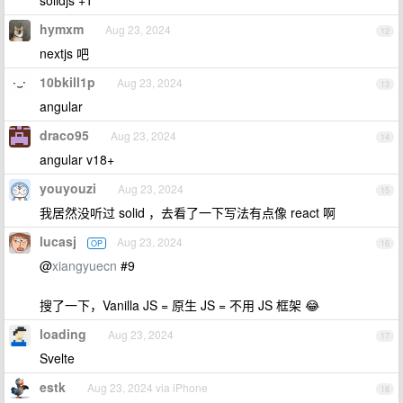
solidjs +1
hymxm
Aug 23, 2024
12
nextjs 吧
10bkill1p
Aug 23, 2024
13
angular
draco95
Aug 23, 2024
14
angular v18+
youyouzi
Aug 23, 2024
15
我居然没听过 solid ，去看了一下写法有点像 react 啊
lucasj
Aug 23, 2024
OP
16
@
xiangyuecn
#9
搜了一下，Vanilla JS = 原生 JS = 不用 JS 框架 😂
loading
Aug 23, 2024
17
Svelte
estk
Aug 23, 2024 via iPhone
18