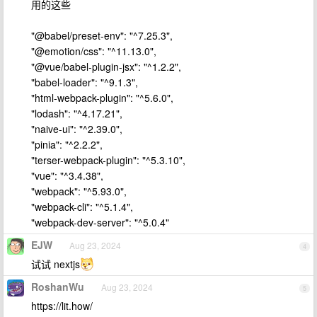
用的这些
"@babel/preset-env": "^7.25.3",
"@emotion/css": "^11.13.0",
"@vue/babel-plugin-jsx": "^1.2.2",
"babel-loader": "^9.1.3",
"html-webpack-plugin": "^5.6.0",
"lodash": "^4.17.21",
"naive-ui": "^2.39.0",
"pinia": "^2.2.2",
"terser-webpack-plugin": "^5.3.10",
"vue": "^3.4.38",
"webpack": "^5.93.0",
"webpack-cli": "^5.1.4",
"webpack-dev-server": "^5.0.4"
EJW
Aug 23, 2024
4
试试 nextjs
RoshanWu
Aug 23, 2024
5
https://lit.how/