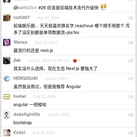
@
kw8023cn
#28 应该是前端技术迭代升级快
txzh007
Aug 23, 2024
48
前端娱乐圈... 天天就喜欢换名字,react/vue 哪个顺手用那个,写
多了没区别都是单项数据流+jsx/tsx
Wanex
Aug 23, 2024
49
最流行的还是 next.js
jlak
Aug 23, 2024 via iPhone
1
50
其实没什么选择，现在生态 Next.js 要独大了
HENQIGUAI
Aug 23, 2024
51
虽然我没用过，但是我推荐 Angular
hedwi
Aug 23, 2024
52
angular 一把梭哈
dukefightlife
Aug 24, 2024
53
bootstrap
Exdui
Aug 24, 2024
54