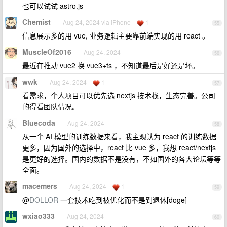
也可以试试 astro.js
Chemist
Aug 24, 2024 via iPhone
1
55
信息展示多的用 vue, 业务逻辑主要靠前端实现的用 react 。
MuscleOf2016
Aug 24, 2024
56
最近在推动 vue2 换 vue3+ts ，不知道最后是好还是坏。
wwk
Aug 24, 2024
1
57
看需求，个人项目可以优先选 nextjs 技术栈，生态完善。公司
的得看团队情况。
Bluecoda
Aug 24, 2024
58
从一个 AI 模型的训练数据来看，我主观认为 react 的训练数据
更多，因为国外的选择中，react 比 vue 多，我想 react/nextjs
是更好的选择。国内的数据不是没有，不如国外的各大论坛等等
全面。
macemers
Aug 24, 2024
1
59
@
DOLLOR
一套技术吃到被优化而不是到退休[doge]
wxiao333
Aug 24, 2024
60