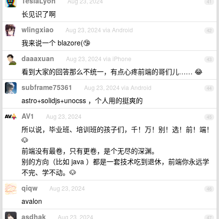
TeslaLyon
Aug 23, 2024
41
长见识了啊
wlingxiao
Aug 23, 2024 via Android
42
我来说一个 blazore(🤥
daaaxuan
Aug 23, 2024 via iPhone
43
看到大家的回答那么不统一，有点心疼前端的哥们儿…… 😂
subframe75361
Aug 23, 2024 via Android
44
astro+solidjs+unocss ，个人用的挺爽的
AV1
Aug 23, 2024
45
所以说，毕业班、培训班的孩子们，千！万！别！选！前！端！
🐶
前端没有最卷，只有更卷，是个无尽的深渊。
别的方向（比如 java ）都是一套技术吃到退休，前端你永远学
不完、学不动。🐶
qiqw
Aug 23, 2024
46
avalon
asdhak
Aug 23, 2024
47