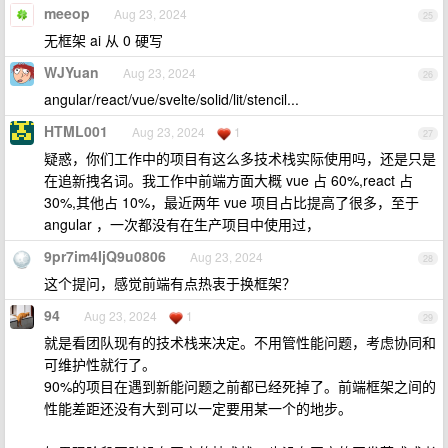
meeop
Aug 23, 2024
25
无框架 ai 从 0 硬写
WJYuan
Aug 23, 2024
26
angular/react/vue/svelte/solid/lit/stencil...
HTML001
Aug 23, 2024
1
27
疑惑，你们工作中的项目有这么多技术栈实际使用吗，还是只是
在追新拽名词。我工作中前端方面大概 vue 占 60%,react 占
30%,其他占 10%，最近两年 vue 项目占比提高了很多，至于
angular ，一次都没有在生产项目中使用过，
9pr7im4IjQ9u0806
Aug 23, 2024
28
这个提问，感觉前端有点热衷于换框架？
94
Aug 23, 2024
1
29
就是看团队现有的技术栈来决定。不用管性能问题，考虑协同和
可维护性就行了。
90%的项目在遇到新能问题之前都已经死掉了。前端框架之间的
性能差距还没有大到可以一定要用某一个的地步。