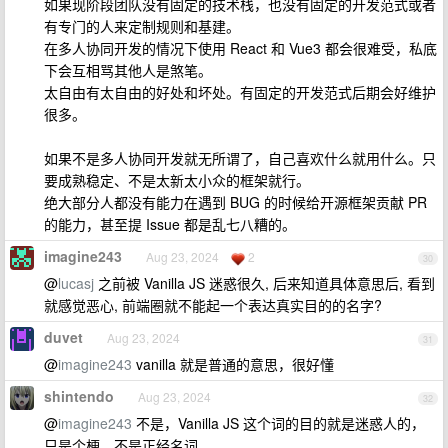
如果现阶段团队没有固定的技术栈，也没有固定的开发范式或者
有专门的人来定制规则和基建。
在多人协同开发的情况下使用 React 和 Vue3 都会很难受，私底
下会互相骂其他人是煞笔。
太自由有太自由的好处和坏处。有固定的开发范式后期会好维护
很多。
如果不是多人协同开发就无所谓了，自己喜欢什么就用什么。只
要成熟稳定、不是太新太小众的框架就行。
绝大部分人都没有能力在遇到 BUG 的时候给开源框架贡献 PR
的能力，甚至提 Issue 都是乱七八糟的。
imagine243
Aug 23, 2024
2
30
@
lucasj
之前被 Vanilla JS 迷惑很久, 后来知道具体意思后, 看到
就感觉恶心, 前端圈就不能起一个表达真实目的的名字?
duvet
Aug 23, 2024
31
@
imagine243
vanilla 就是普通的意思，很好懂
shintendo
Aug 23, 2024
32
@
imagine243
不是，Vanilla JS 这个词的目的就是迷惑人的，
只是个梗，不是正经名词