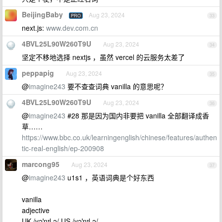
BeijingBaby
Aug 23, 2024
PRO
33
next.js:
www.dev.com.cn
4BVL25L90W260T9U
Aug 23, 2024
34
坚定不移地选择 nextjs ，虽然 vercel 的云服务太差了
peppapig
Aug 23, 2024
35
@
imagine243
要不查查词典 vanilla 的意思呢？
4BVL25L90W260T9U
Aug 23, 2024
36
@
imagine243
#28 那是因为国内非要把 vanilla 全部翻译成香
草……
https://www.bbc.co.uk/learningenglish/chinese/features/authen
tic-real-english/ep-200908
marcong95
Aug 23, 2024
37
@
imagine243
u1s1 ，英语词典是个好东西
vanilla
adjective
UK /vəˈnɪl.ə/ US /vəˈnɪl.ə/