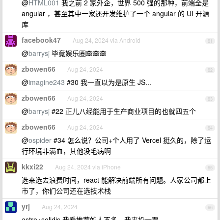
@
HTML001
我之前 2 家外企，世界 500 强的那种，前端全是
angular ，甚至其中一家还开发维护了一个 angular 的 UI 开源
库
facebook47
Aug 24, 2024 via Android
61
@
barrysj
毕竟娱乐圈🙈🙈🙈
zbowen66
Aug 24, 2024
62
@
imagine243
#30 我一直以为是原生 JS...
zbowen66
Aug 24, 2024
63
@
barrysj
#22 正儿八经能用于生产商业项目的也就四五个
zbowen66
Aug 24, 2024
64
@
ospider
#34 怎么说？公司+个人用了 Vercel 挺久的，除了运
行环境非满血，其他没毛病啊
kkxi22
Aug 24, 2024 via iPhone
65
选来选去浪费时间，react 能解决前端所有问题。人家公司都上
市了，你们公司还在选技术栈
yrj
Aug 24, 2024
66
astro+solidjs 我看推荐的人不多，我来投一票