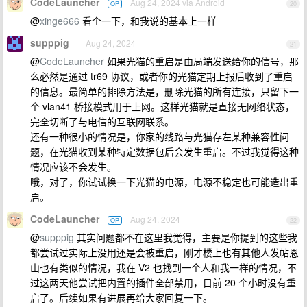
CodeLauncher
Aug 24, 2024 via Android
OP
20
@
xinge666
看个一下，和我说的基本上一样
supppig
Aug 24, 2024
21
@
CodeLauncher
如果光猫的重启是由局端发送给你的信号，那
么必然是通过 tr69 协议，或者你的光猫定期上报后收到了重启
的信息。最简单的排除方法是，删除光猫的所有连接，只留下一
个 vlan41 桥接模式用于上网。这样光猫就是直接无网络状态，
完全切断了与电信的互联网联系。
还有一种很小的情况是，你家的线路与光猫存左某种兼容性问
题，在光猫收到某种特定数据包后会发生重启。不过我觉得这种
情况应该不会发生。
哦，对了，你试试换一下光猫的电源，电源不稳定也可能造出重
启。
CodeLauncher
Aug 24, 2024
OP
22
@
supppig
其实问题都不在这里我觉得，主要是你提到的这些我
都尝试过实际上没用还是会被重启，刚才楼上也有其他人发帖恩
山也有类似的情况，我在 V2 也找到一个人和我一样的情况，不
过这两天他尝试把内置的插件全部禁用，目前 20 个小时没有重
启了。后续如果有进展再给大家回复一下。