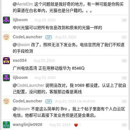
@
AerisEirc
这个问题就是我好奇的地方，有一种可能是你购买
的渠道在白名单内，光猫也是分户籍的。。。
iijboom
Aug 23, 2024
10
中兴光猫可以把所有信息改到和原来的光猫一样的
CodeLauncher
Aug 23, 2024
OP
11
@
iijboom
改了，照样无法下发业务。电信显然用了我们不知道
的手段检测
xsc054
Aug 23, 2024
12
广州电信荔湾 正在用移动版华为 8546Q
iijboom
Aug 23, 2024
13
@
CodeLauncher
说明没改对，我 tr069 都没建，认证上了就自
己配置，没问题的，客服那边看是离线
CodeLauncher
Aug 23, 2024 via Android
OP
14
@
iijboom
不是这么简单的 Bro ，我上个帖子里面有个人白云区
电信，他都可以直接下发业务但是还是会重启。
wanglinjie0926
Aug 23, 2024
1
15