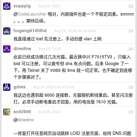
supppig
Aug 24, 2024
23
@
CodeLauncher
哦对，内部插件也是一个不稳定因素。emmm
。。。期待后续。
hugang614fdhd
Aug 24, 2024 via Android
24
我直接通过 loid 先注册上，手动创建 vlan 上网
dirwdirw
Aug 25, 2024
25
此前已经成功换过几次光猫。最近换中兴 F7015TV3 ，只输入
loid 可以注册，可以拨号但 dns 有点问题。后来 Google 了一
下，用 Telnet 关了 tr069 和 itms 就一切正常。也不确定到底哪
个步骤搞对了。
gzlmx
Aug 25, 2024 via iPhone
26
我这边也遇到超 6000 连接数，光猫随机断线重启。甚至闪注册
灯。必须手动断电重启才回复。用的电信版 7610 光猫。
scd3959
Aug 25, 2024
27
@
dirwdirw
—修复打开任意网页自动跳转 LOID 注册页面、劫持 DNS 问题