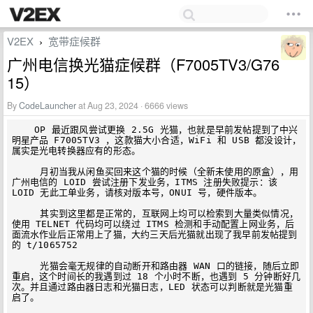
V2EX
宽带症候群
›
广州电信换光猫症候群（F7005TV3/G76
15）
By
CodeLauncher
at Aug 23, 2024 · 6666 views
    OP 最近跟风尝试更换 2.5G 光猫，也就是早前发帖提到了中兴
明星产品 F7005TV3 ，这款猫大小合适，WiFi 和 USB 都没设计，
属实是光电转换器应有的形态。

     月初当我从闲鱼买回来这个猫的时候（全新未使用的原盒），用
广州电信的 LOID 尝试注册下发业务，ITMS 注册失败提示：该 
LOID 无此工单业务，请核对版本号，ONUI 号，硬件版本。

     其实到这里都是正常的，互联网上均可以检索到大量类似情况，
使用 TELNET 代码均可以绕过 ITMS 检测和手动配置上网业务，后
面流水作业后正常用上了猫，大约三天后光猫就出现了我早前发帖提到
的 t/1065752 

     光猫会毫无规律的自动断开和路由器 WAN 口的链接，随后立即
重启，这个时间长的我遇到过 18 个小时不断，也遇到 5 分钟断好几
次。并且通过路由器日志和光猫日志，LED 状态可以判断就是光猫重
启了。
