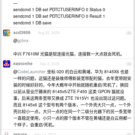
—
sendcmd 1 DB set PDTCTUSERINFO 0 Status 0
sendcmd 1 DB set PDTCTUSERINFO 0 Result 1
sendcmd 1 DB save
scd3959
Aug 25, 2024
28
@
gzlmx
中兴 F7610M 光猫是软连接光猫，连接数一大点就会死机。
eastonhe
Sep 3, 2024
29
@
CodeLauncher
坐标 020 的白云和黄埔，华为 8145X6 也是
一样的问题，这猫还是装维师傅新装宽带配的猫，去年宽带刚安
装的时候好好的，今年大概年中开始就随机重启/死机了，换回
以前从营业厅薅来的 8145v5/ZTE F450 这类 GPON 猫就没
事，后来这两条宽带又换成 ZTE 7615V1 也没出现过这问题。
而且 8145x6 这个型号有两个版本，一个外壳大只一点，一个外
壳比较小一点，大只一点的在同一个二级分光器下的另一条宽带
一直稳定使用，小只一点的那个版本不管在黄埔还是白云用都一
个样子，会重启/死机。
zeruns
Sep 11, 2024
30