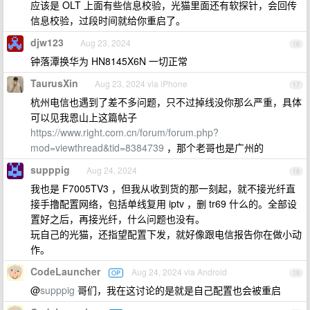
应该是 OLT 上面有些信息校验，光猫里面还有软探针，会回传
信息校验，过段时间就给你重启了。
djw123
Aug 23, 2024
16
钟落潭换华为 HN8145X6N 一切正常
TaurusXin
Aug 23, 2024 via iPhone
17
杭州电信也遇到了差不多问题，只不过掉线没你那么严重，具体
可以见我恩山上这篇帖子
https://www.right.com.cn/forum/forum.php?
mod=viewthread&tid=8384739
，那个老哥也是广州的
supppig
Aug 24, 2024
18
我也是 F7005TV3 ，但我从收到货的那一刻起，就不接光纤直
接手撸配置网络，包括单线复用 iptv ，删 tr69 什么的。全部设
置好之后，再接光纤，什么问题也没有。
玩自己的光猫，还指望配置下发，就好像跟电信报告你在做小动
作。
CodeLauncher
Aug 24, 2024 via Android
OP
19
@
supppig
哥们，我在这讨论的是就是自己配置也会被重启