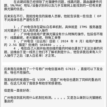
     在此期间我已经排除了光猫硬件问题，线路问题，路由器硬件问
题，SN/MAC 地址/设备识别码以及几乎互联网上能找到的一切有关更
换光猫的信息。

后来实在不行，我就找电信的装维人员聊，他就告诉我一些信息（ OP 
不对具体信息严谨性负责）：

     1 ，广州电信存在疑似白名单机制，具体就是 ITMS 服务器里
对光猫进行了出入库的录入操作

     2 ，广州电信给用户更换光猫没有什么特殊的操作，包括但不限
于：线路解绑，老光猫解绑，特殊工单等

     3 ，广州电信（白云局）目前（ 2024 年 8 月）给用户更换
的 2.5G 猫是？创维的 SKD840 。。。。

     4 ，电信自己人刚开始用创维的猫的时候也遇到了无法注册的问
题，运维由于是一线员工他们不了解机制是什么，他告诉我后来有人介
入操作了之后（录入白名单）才正常。

后来我在闲鱼找了一个号称广州电信版本的 G7615 ，直接可以下发业
务，啥也不用操作。

我发帖的时候遇到一位 V2ER ，同是广州电信也遇到了同样的重启问
题，在这几天给了我很多帮助非常感谢他。

但是我一直很好奇：

广州电信到底利用什么机制在检测。。。。。又是怎么做到让光猫随机
重启的
