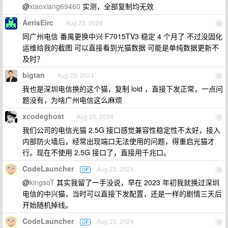
@
xiaoxiang69460
实测，全部复制均无效
AerisEirc
Aug 23, 2024
5
同广州电信 番禺更换中兴 F7015TV3 稳定 4 个月了 不过没固化
运维给我的截图 可以直接看到光猫数据 可能是单纯数据更新不
及时？
bigtan
Aug 23, 2024
6
我也是深圳电信换的这个猫，复制 loid ，直接下发正常，一点问
题没有，为啥广州电信这么麻烦
xcodeghost
Aug 23, 2024
7
我们公司的电信光猫 2.5G 接口感觉兼容性稳定性不太好，接入
内部防火墙后，经常出现端口无法使用的问题，得重启光猫才
行。现在不使用 2.5G 接口了，直接用千兆口。
CodeLauncher
Aug 23, 2024
OP
8
@
kingsoT
其实我留了一手没说，早在 2023 年初我就换过深圳
电信的中兴猫，当时可以直接下发配置，还是一样的剧情三天后
开始随机掉线。
CodeLauncher
Aug 23, 2024
OP
9