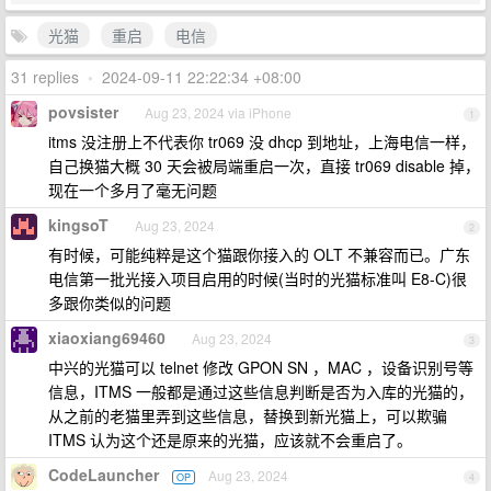
光猫
重启
电信
31 replies
•
2024-09-11 22:22:34 +08:00
povsister
Aug 23, 2024 via iPhone
1
itms 没注册上不代表你 tr069 没 dhcp 到地址，上海电信一样，
自己换猫大概 30 天会被局端重启一次，直接 tr069 disable 掉，
现在一个多月了毫无问题
kingsoT
Aug 23, 2024
2
有时候，可能纯粹是这个猫跟你接入的 OLT 不兼容而已。广东
电信第一批光接入项目启用的时候(当时的光猫标准叫 E8-C)很
多跟你类似的问题
xiaoxiang69460
Aug 23, 2024
3
中兴的光猫可以 telnet 修改 GPON SN ，MAC ，设备识别号等
信息，ITMS 一般都是通过这些信息判断是否为入库的光猫的，
从之前的老猫里弄到这些信息，替换到新光猫上，可以欺骗
ITMS 认为这个还是原来的光猫，应该就不会重启了。
CodeLauncher
Aug 23, 2024
OP
4