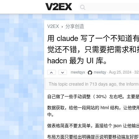
V2EX
分享创造
›
用 claude 写了一个不知
觉还不错，只需要把需求和
hadcn 最为 UI 库。
meetqyx
·
meetqy
·
Aug 25, 2024
· 32
This topic created in 713 days ago, the info
自己做了一些手动调整（ 30%）左右吧。主
数据获取，给他一段网站的 html 结构，让他使
中。
做表格简直不要太简单，直接给个 json 让他输出表
布局方面只要给出明确提示说明要移动端友好即