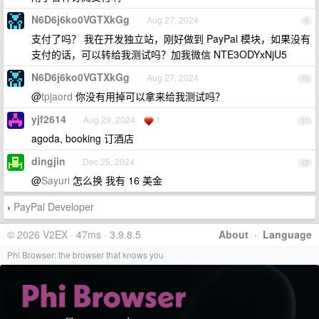
N6D6j6ko0VGTXkGg
Aug 27, 2024
9
支付了吗？ 我在开发独立站，刚好做到 PayPal 模块，如果没有
支付的话，可以转给我测试吗？加我微信 NTE3ODYxNjU5
N6D6j6ko0VGTXkGg
Aug 27, 2024
10
@
tpjaord
你没有用掉可以拿来给我测试吗？
yjf2614
Aug 29, 2024
1
11
agoda, booking 订酒店
dingjin
Dec 25, 2024
12
@
Sayuri
怎么换 我有 16 美金
PayPal Developer
›
© 2026 V2EX · 47ms · 3.9.8.5
About
·
Language
Phi Browser: the browser that knows you