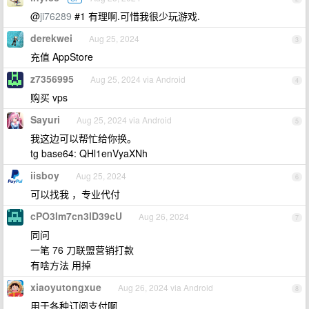
@
ji76289
#1 有理啊.可惜我很少玩游戏.
derekwei
Aug 25, 2024
3
充值 AppStore
z7356995
Aug 25, 2024 via Android
4
购买 vps
Sayuri
Aug 25, 2024 via Android
5
我这边可以帮忙给你换。
tg base64: QHl1enVyaXNh
iisboy
Aug 25, 2024
6
可以找我 ，专业代付
cPO3Im7cn3lD39cU
Aug 26, 2024
7
同问
一笔 76 刀联盟营销打款
有啥方法 用掉
xiaoyutongxue
Aug 26, 2024 via Android
8
用于各种订阅支付啊