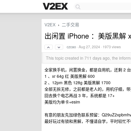
V2EX
二手交易
›
出闲置 iPhone ：美版黑解 
czcao
·
Aug 27, 2024
· 1973 views
This topic created in 711 days ago, the info
全家换手机，闲置换金，都是自用机，还剩 2 台
1 、xr 64g 红 美版黑解 600
2 、12pm 黑色 128g 美版黑解 1700
全部无拆无修，之前都是老人的，用机仔细，带壳贴
回去换个电芯再战 3 年，系统都是 17+
美版均为单卡+esim
有意的朋友先加绿色联系预留：Q29uZ2xpbmhv
最好玩过有锁和黑解，不懂请自学，平时较忙不