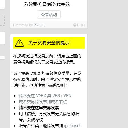
取续费/升级/新购代金券。
查看活动
Promoted by
id7368
PRO
在您初次进行交易之前，请点击上面的
黄色横条阅读关于交易安全的提示。
为了提高 V2EX 的有效信息质量，在发
布交易信息时，除了遵守安全提示中的
说明外，也请注意下面的规则：
请不要在 V2EX 卖 VPS / VPN
域名交易请发布到域名节点
请不要在这里交易发票
用「借楼」方式发布无关信息的账
号，会被降权
账号合租类主题请发布到
/go/cosub