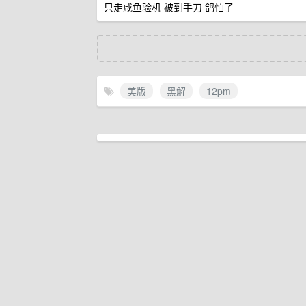
只走咸鱼验机 被到手刀 鸽怕了
美版
黑解
12pm