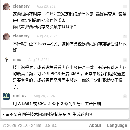
cleanery
Aug 28, 2024
1
这两根内存时序一样吗? 卖家定制的是什么鬼, 最好买套条, 套条
是厂家定制的同批次同体质条.
你试着把两根内存交换顺序试试不?
cleanery
Aug 28, 2024
2
不行就升级下 bios 再试试, 这种有点像是两根内存兼容性没那么
好
niau
Aug 28, 2024
3
楼上说得对，或者进程看看内存主频是否一致，有没有到达内存
的最高主频，可以进 BIOS 开启 XMP ，正常来说我们组双通道
是买套条的，或者买同品牌同主频的，你这个定制我就搞不懂
了。
runliuv
Aug 28, 2024
4
用 AIDA64 或 CPU-Z 查下 2 条的型号和生产日期
• 请不要在回答技术问题时复制粘贴 AI 生成的内容
© 2026 V2EX · 24ms · 3.9.8.5
About
·
Language