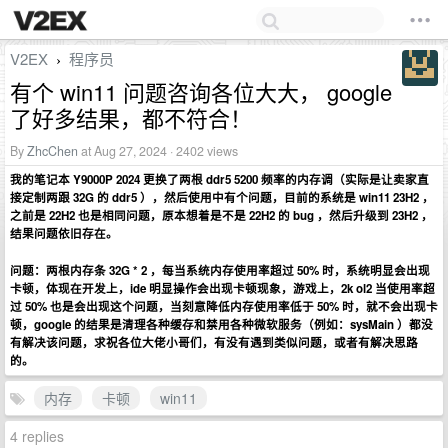
V2EX
程序员
›
有个 win11 问题咨询各位大大， google
了好多结果，都不符合！
By
ZhcChen
at Aug 27, 2024 · 2402 views
我的笔记本 Y9000P 2024 更换了两根 ddr5 5200 频率的内存调（实际是让卖家直
接定制两跟 32G 的 ddr5 ），然后使用中有个问题，目前的系统是 win11 23H2 ，
之前是 22H2 也是相同问题，原本想着是不是 22H2 的 bug ，然后升级到 23H2 ，
结果问题依旧存在。
问题：两根内存条 32G * 2 ，每当系统内存使用率超过 50% 时，系统明显会出现
卡顿，体现在开发上，ide 明显操作会出现卡顿现象，游戏上，2k ol2 当使用率超
过 50% 也是会出现这个问题，当刻意降低内存使用率低于 50% 时，就不会出现卡
顿，google 的结果是清理各种缓存和禁用各种微软服务（例如：sysMain ）都没
有解决该问题，求祝各位大佬小哥们，有没有遇到类似问题，或者有解决思路
的。
内存
卡顿
win11
4 replies