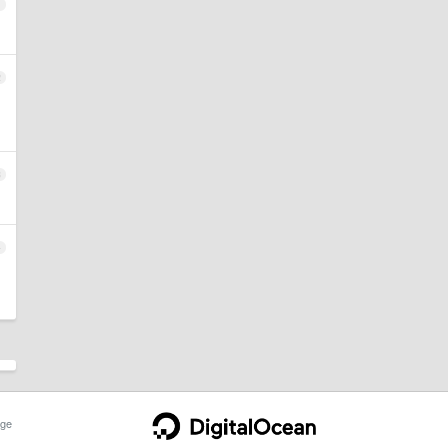
1
2
3
4
ge