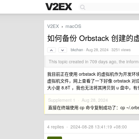
V2EX
macOS
›
如何备份 Orbstack 创建
bkchan
·
Aug 28, 2024
· 3251 views
This topic created in 709 days ago, the info
我目前正在使用 orbstack 的虚拟机作为开发
虚拟机文件，网上查看了一下好像 orbstack 对应的文
大小是 8.8T ，我也无法将其拷贝到 u 盘中
Supplement 1 ·
Aug 28, 2024
直接在终端使用 cp 命令复制成功了：cp ~/.orbstack/
4 replies
•
2024-08-28 13:41:19 +08:00