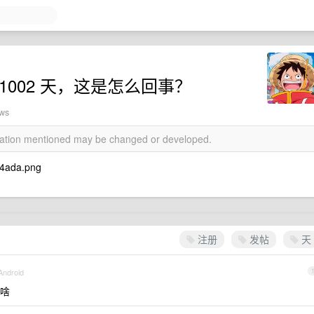
1002 天，这是怎么回事？
ews
rmation mentioned may be changed or developed.
54ada.png
注册
发帖
天
Android
啥