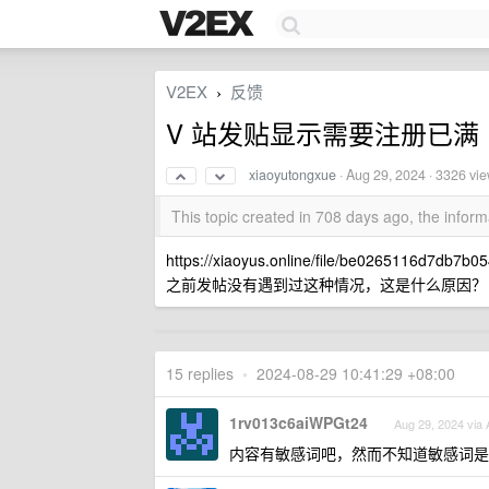
V2EX
反馈
›
V 站发贴显示需要注册已满 
xiaoyutongxue
·
Aug 29, 2024
· 3326 vi
This topic created in 708 days ago, the info
https://xiaoyus.online/file/be0265116d7db7b0
之前发帖没有遇到过这种情况，这是什么原因？
15 replies
•
2024-08-29 10:41:29 +08:00
1rv013c6aiWPGt24
Aug 29, 2024 via 
内容有敏感词吧，然而不知道敏感词是