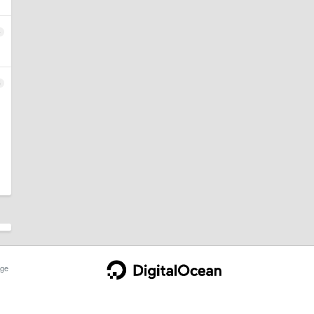
4
5
ge