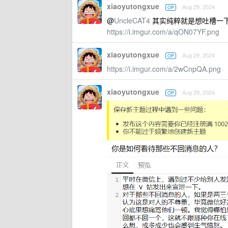
xiaoyutongxue
Aug 29, 2024
OP
@
UncleCAT4
其实纯粹就是想吐槽一
https://i.imgur.com/a/qON07YF.png
xiaoyutongxue
Aug 29, 2024
OP
https://i.imgur.com/a/2wCnpQA.png
xiaoyutongxue
Aug 29, 2024
OP