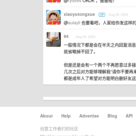
@
ryd994
OKOK ，谢谢啦！
xiaoyutongxue
Aug 29, 2024
OP
@
aulayli
也要看吧，人家给你发这样的
94
Aug 29, 2024
一般情况下都是会在半天之内回复消息
就省略掉不回了。
但是还是会有一个两个不再愿意过多接
几次之后对方能够理解我“请你不要再
都是成年人了希望对方能明白删好友这
About
·
Help
·
Advertise
·
Blog
·
API
创意工作者们的社区