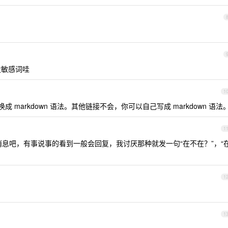
发敏感词哇
1
换成 markdown 语法。其他链接不会，你可以自己写成 markdown 语法
1
消息吧，有事说事的看到一般会回复，我讨厌那种就发一句“在不在？”，“
1
1