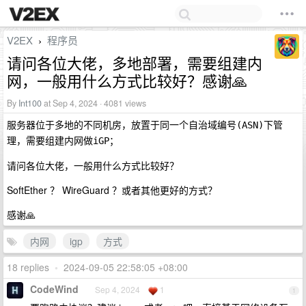
V2EX
程序员
›
请问各位大佬，多地部署，需要组建内
网，一般用什么方式比较好？感谢🙏
By
Int100
at Sep 4, 2024 · 4081 views
服务器位于多地的不同机房，放置于同一个
下管
自治域编号(ASN)
理，需要组建内网做
；
iGP
请问各位大佬，一般用什么方式比较好？
SoftEther ？ WireGuard ？或者其他更好的方式？
感谢🙏
内网
igp
方式
18 replies
•
2024-09-05 22:58:05 +08:00
CodeWind
Sep 4, 2024
1
1