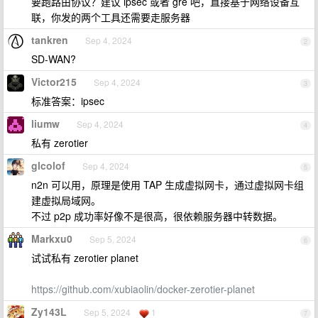
要跑路由协议？建议 ipsec 或者 gre 吧，直接基于网络设备互
联，你发的两个工具还需要走服务器
tankren
Sep 4, 2024
2
SD-WAN?
Victor215
Sep 4, 2024
3
标准答案：ipsec
liumw
Sep 4, 2024
4
私有 zerotier
glcolof
Sep 4, 2024
5
n2n 可以用，原理是使用 TAP 生成虚拟网卡，通过虚拟网卡组
建虚拟局域网。
不过 p2p 成功率好像不是很高，很依赖服务器中转数据。
Markxu0
Sep 5, 2024
6
试试私有 zerotier planet
https://github.com/xubiaolin/docker-zerotier-planet
Zy143L
Sep 5, 2024
1
7