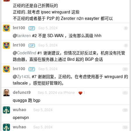
正经的还是自己折腾玩的
正经的..就考虑 ipsec wireguard 这些
不正经的或者基于 P2P 的 Zerotier n2n easytier 都可以
Int100
Sep 5, 2024
OP
8
@
tankren
#2 不是 SD-WAN ，没有那么高级 hhh
Int100
Sep 5, 2024
OP
9
@
CodeWind
#1 谢谢建议，但情况正好反过来，机房没有托管
路由器，直接在服务器上通过 Bird 起的 BGP 会话
Int100
Sep 5, 2024
OP
10
@
Zy143L
#7 谢谢回复，正经的。在考虑使用基于 wireguard 的
tailscale ，感觉挺好管理的。
defunct9
Sep 5, 2024 via iPhone
1
11
quagga 跑 bgp
wuhao
Sep 5, 2024
12
openvpn
wuhao
Sep 5, 2024
13