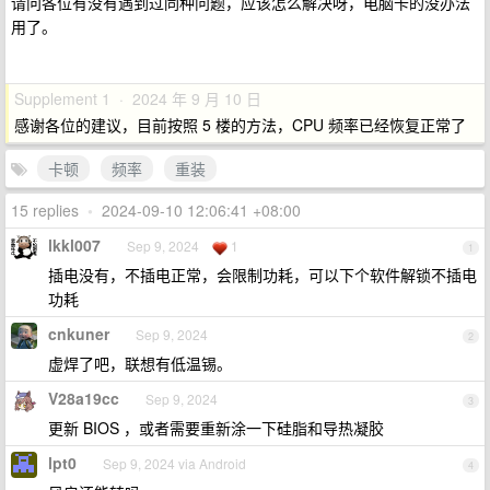
请问各位有没有遇到过同种问题，应该怎么解决呀，电脑卡的没办法
用了。
Supplement 1 · 2024 年 9 月 10 日
感谢各位的建议，目前按照 5 楼的方法，CPU 频率已经恢复正常了
卡顿
频率
重装
15 replies
•
2024-09-10 12:06:41 +08:00
lkkl007
Sep 9, 2024
1
1
插电没有，不插电正常，会限制功耗，可以下个软件解锁不插电
功耗
cnkuner
Sep 9, 2024
2
虚焊了吧，联想有低温锡。
V28a19cc
Sep 9, 2024
3
更新 BIOS ，或者需要重新涂一下硅脂和导热凝胶
lpt0
Sep 9, 2024 via Android
4