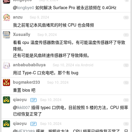
9
@
longbye0
如何解决 Surface Pro 被永远锁频在 0.4GHz
anzu
Sep 9, 2024
10
我之前笔记本风扇堵死的时候 CPU 也会降频
Xusually
Sep 9, 2024
11
看看 cpu 温度传感器数值正常吗，有可能温度传感器坏了导致
降频。
还有可能是风扇转速传感器坏了导致降频。
anbabubabiluya
Sep 10, 2024 via Android
12
用过 Type-C 口充电吧，那个有 bug
bugmaker233
Sep 10, 2024
13
重置 bios 吧
qiaoyu
Sep 10, 2024
OP
14
@
lkkl007
插得 typec 口供电，目前按照 5 楼的方法，CPU 频率
已经恢复正常了
qiaoyu
Sep 10, 2024
OP
15
@
HFX3389
感谢，按照此方法，CPU 频率已经恢复正常了，只