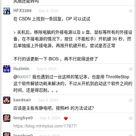
风扇还能转吗
HFX3389
Sep 9, 2024
5
在 CSDN 上找到一条回复，OP 可以试试
> 关机后，移除电脑的外接电源以及 u 盘、鼠标等所有的外接设
备，在不接电源的情况下，按住（不能松手）开机键 30 秒，然
后单独接上外接电源，再按开机键开机，尝试是否正常
不行的话更新一下 BIOS ，再不行就得送修了
liuzimin
Sep 9, 2024
6
@
lkkl007
我也遇到过一台这样的笔记本，也是用 ThrottleStop
这个软件解锁功耗来解决的，不过从开机到启动这个软件之间的
时间，还是得忍耐。。。
kaedeair
Sep 9, 2024
7
应该是主板有静电吧，按照#5 的方法试试？
longbye0
Sep 9, 2024
1
8
https://blog.minirplus.com/17977/
longbye0
Sep 9, 2024