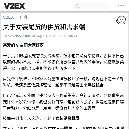
V2EX
广州
›
关于女装尾货的供货和需求端
By
cxx435541842
at Sep 10, 2024 · 3310 views
亲爱的 v 友们大家好呀
干了几年的程序员觉得没啥积累，技术也并没有啥精进，貌似跟自己
以前的初心不太一样，不能随心所欲做自己想做的事情，总结就是菜
得一批，想跳出去找其他的工种历练一下
首先今年很难，不跟家人商量裸辞被教训了一顿，说现在不是一个好
时机。我还是坚信周期理论，越是不好越要出来寻找机会
自己尝试过去外面寻找合伙人一同做生意，真的要听劝，合伙做生意
凭什么人家会带你，我也没有白嫖，也花钱入股了，但是还是被白嫖
了劳动力，分红也是一点点，都没有别人拿的工资高
转而来到我亲人这边，干起了
女装尾货批发
来 v 站是想着 v 友们或许有这方面
渠道
，也可能有身边朋友在做
相关