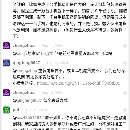
了钱的，比如生成一台手机费用是巨大的，设计组装包装运输等
等，但是生成一万台手机就不一样了，销售了 9 千台手机，赚取
足够了利润，剩下一千台手机虽然是滞销的尾货，但是降低成本
清理这一千台手机，也是利润来的，并不是亏损。想大伙出尾货
也是利润，而不是忍痛割。（尾货行业大伙并不待见，多解释一
下）
zhengzhou
Sep 11, 2024
3
@
pol
我想拿货 自己卖 但是前期需求量没那么大 可以吗
qingfeng9527
Sep 11, 2024
4
@
zhengzhou
童装尾货要不，或者耳机尾货要不， 我们在的跨
境电商 有太多尾货处理了。。
小黄鱼链接，
https://m.tb.cn/h.gKyNsHU?tk=PQFR3hStE0c
zhengzhou
Sep 12, 2024
5
@
qingfeng9527
留个联系方式
pol
Sep 12, 2024
6
@
cxx435541842
原来如此，你不说我还真不知道尾货不是忍痛
割啊。我家里的货大多都是郑州或者广州进的，也不是对接工厂