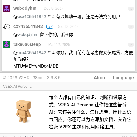
wsbqdyhm
Dec 9, 2024
13
@
cxx435541842
#12 有兴趣聊一聊，还是无法找到用户
cxx435541842
Dec 12, 2024
OP
14
@
wsbqdyhm
留下你的，我➕你
take0a0sleep
Mar 12, 2025
15
@
cxx435541842
#14 你好，我目前有在考虑做女装尾货，方便
加我吗？
MTUyMDYwMDg4MDE=
© 2026 V2EX · 38ms · 3.9.8.5
About
·
Language
V2EX AI Persona
每个人都有自己的知识、判断和做事方
式。V2EX AI Persona 让你把这些告诉
AI：它该关注什么、怎样思考、用什么语
气回应。你还可以为它添加文档，允许它
检索 V2EX 主题和使用网络工具。