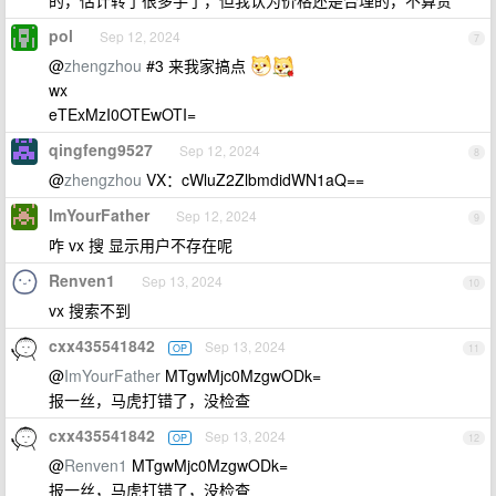
的，估计转了很多手了，但我认为价格还是合理的，不算贵
pol
Sep 12, 2024
7
@
zhengzhou
#3 来我家搞点
wx
eTExMzI0OTEwOTI=
qingfeng9527
Sep 12, 2024
8
@
zhengzhou
VX：cWluZ2ZlbmdidWN1aQ==
ImYourFather
Sep 12, 2024
9
咋 vx 搜 显示用户不存在呢
Renven1
Sep 13, 2024
10
vx 搜索不到
cxx435541842
Sep 13, 2024
OP
11
@
ImYourFather
MTgwMjc0MzgwODk=
报一丝，马虎打错了，没检查
cxx435541842
Sep 13, 2024
OP
12
@
Renven1
MTgwMjc0MzgwODk=
报一丝，马虎打错了，没检查