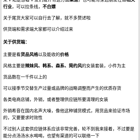
行业
，可以拉条线，
不白嫖
关于尾货大家可以自行去了解，就不多赘述啦
供货端和需求端大家都可以介绍过来
关于供货端：
主要是看
货品风格
以及能收的
价格
风格主要是
辣妹风、韩系、森系、简约风
的女装套装，小件为主
货品数在一千件以上的
可以接季节交替生产过量或品牌的战略调整而产生的优质存货
各类电商店铺，外销，或者整理供应链所要清理的女装
外销希音在国内名声大噪，像他这种铺货模式，用货品来验证市场
的，又要要求时效性
不过别人这套供应链体系应该非常完善，轮不到我来接着，不过要是
能分点汤汤水水喝喝，也望有渠道的可以联络一下