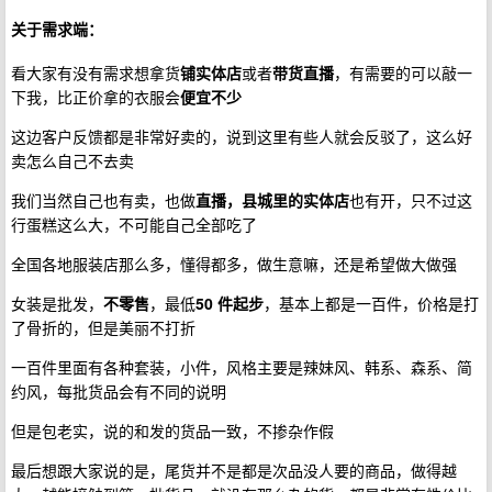
关于需求端：
看大家有没有需求想拿货
铺实体店
或者
带货直播
，有需要的可以敲一
下我，比正价拿的衣服会
便宜不少
这边客户反馈都是非常好卖的，说到这里有些人就会反驳了，这么好
卖怎么自己不去卖
我们当然自己也有卖，也做
直播，县城里的实体店
也有开，只不过这
行蛋糕这么大，不可能自己全部吃了
全国各地服装店那么多，懂得都多，做生意嘛，还是希望做大做强
女装是批发，
不零售
，最低
50 件起步
，基本上都是一百件，价格是打
了骨折的，但是美丽不打折
一百件里面有各种套装，小件，风格主要是辣妹风、韩系、森系、简
约风，每批货品会有不同的说明
但是包老实，说的和发的货品一致，不掺杂作假
最后想跟大家说的是，尾货并不是都是次品没人要的商品，做得越