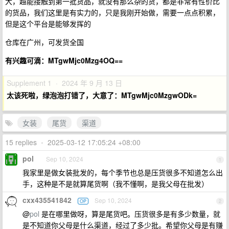
大，越能接触到第一批货品，就没有那么杂的货，都是非常有性价比
的货品，我们这里是有实力的，只是我刚开始做，需要一点点积累，
但是这个平台是能够发挥的
仓库在广州，可发货全国
有兴趣可滴：MTgwMjc0Mzg4OQ==
Supplement 1 · 2024 年 9 月 13 日
太该死啦，绿泡泡打错了，大意了：MTgwMjc0MzgwODk=
女装
尾货
渠道
15 replies
•
2025-03-12 17:05:24 +08:00
pol
Sep 10, 2024
1
我家里是做女装批发的，每个季节也总是压货很多不知道怎么出
手，这种是不是就算尾货啊（我不懂啊，是我父母在批发）
cxx435541842
Sep 10, 2024
OP
2
@
pol
是在哪里做呀，算是尾货吧。压货很多是有多少数量，就
是不知道你父母是什么渠道，经过了多少批。希望你父母是有赚