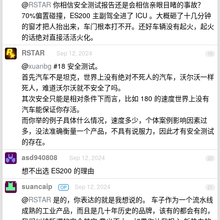
@
RSTAR
你相信安全测试报告还是会相信亲眼目睹的事故？
70%偏置碰撞，ES200 主副驾全进了 ICU 。大概砸了十几分钟
的窗才把人抬出来，车门根本打不开。还好车辆没有起火，起火
的话绝对直接活活火化。
RSTAR
Sep 12, 2024
19
@
xuanbg
#18 安全测试。
首先汽车不是坦克，世界上没有绝对不死人的汽车，沃尔沃一样
死人，难道沃尔沃就不安全了吗。
其次安全只能是相对条件下而言，比如 180 的速度世界上没有
汽车能保证你存活。
而你举的例子具体什么情况，速度多少，个体案例影响因素过
多，没法准确衡量一个产品，不具有说服力，因此才有安全测试
的存在。
asd940808
Sep 12, 2024
20
想不出选 ES200 的理由
suancaip
Sep 12, 2024
OP
21
@
RSTAR
是的，你表达的就是我想说的。 车子作为一个流水线
成熟的工业产品，而且是几十年历史的品牌，该有的都会有的，