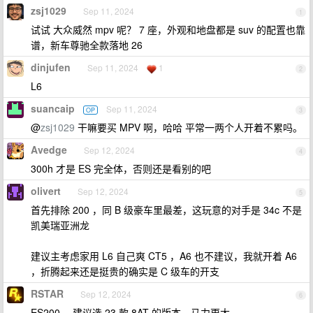
zsj1029
Sep 11, 2024
1
试试 大众威然 mpv 呢？ 7 座，外观和地盘都是 suv 的配置也靠
谱，新车尊驰全款落地 26
dinjufen
Sep 11, 2024
1
2
L6
suancaip
Sep 11, 2024
OP
3
@
zsj1029
干嘛要买 MPV 啊，哈哈 平常一两个人开着不累吗。
Avedge
Sep 12, 2024
4
300h 才是 ES 完全体，否则还是看别的吧
olivert
Sep 12, 2024
5
首先排除 200 ，同 B 级豪车里最差，这玩意的对手是 34c 不是
凯美瑞亚洲龙
建议主考虑家用 L6 自己爽 CT5 ，A6 也不建议，我就开着 A6
，折腾起来还是挺贵的确实是 C 级车的开支
RSTAR
Sep 12, 2024
6
ES200 ，建议选 23 款 8AT 的版本，马力更大。