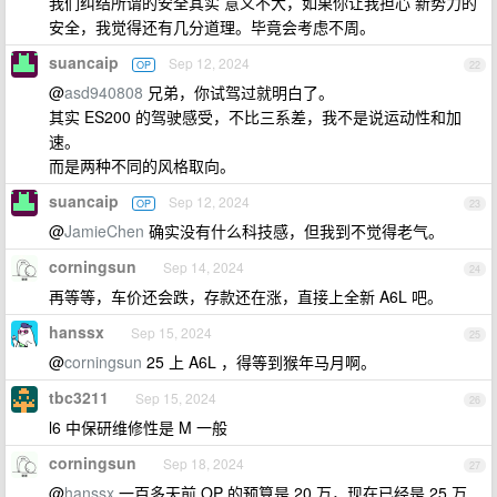
我们纠结所谓的安全其实 意义不大，如果你让我担心 新势力的
安全，我觉得还有几分道理。毕竟会考虑不周。
suancaip
Sep 12, 2024
OP
22
@
asd940808
兄弟，你试驾过就明白了。
其实 ES200 的驾驶感受，不比三系差，我不是说运动性和加
速。
而是两种不同的风格取向。
suancaip
Sep 12, 2024
OP
23
@
JamieChen
确实没有什么科技感，但我到不觉得老气。
corningsun
Sep 14, 2024
24
再等等，车价还会跌，存款还在涨，直接上全新 A6L 吧。
hanssx
Sep 15, 2024
25
@
corningsun
25 上 A6L ，得等到猴年马月啊。
tbc3211
Sep 15, 2024
26
l6 中保研维修性是 M 一般
corningsun
Sep 18, 2024
27
@
hanssx
一百多天前 OP 的预算是 20 万，现在已经是 25 万