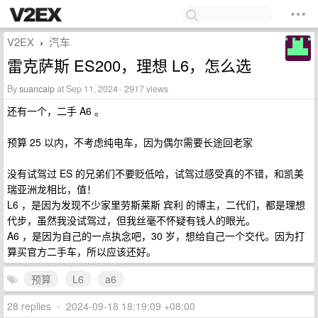
V2EX
汽车
›
雷克萨斯 ES200，理想 L6，怎么选
By
suancaip
at Sep 11, 2024 · 2917 views
还有一个，二手 A6 。
预算 25 以内，不考虑纯电车，因为偶尔需要长途回老家
没有试驾过 ES 的兄弟们不要贬低哈，试驾过感受真的不错，和凯美
瑞亚洲龙相比，值！
L6 ，是因为发现不少家里劳斯莱斯 宾利 的博主，二代们，都是理想
代步，虽然我没试驾过，但我丝毫不怀疑有钱人的眼光。
A6 ，是因为自己的一点执念吧，30 岁，想给自己一个交代。因为打
算买官方二手车，所以应该还好。
预算
L6
a6
28 replies
•
2024-09-18 18:19:09 +08:00