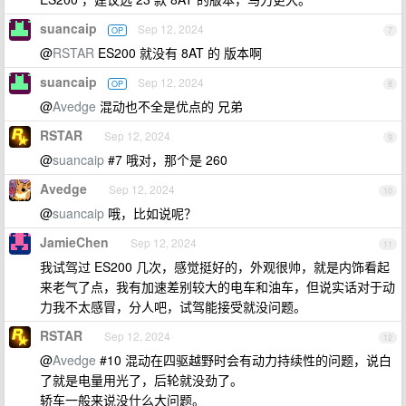
suancaip
Sep 12, 2024
OP
7
@
RSTAR
ES200 就没有 8AT 的 版本啊
suancaip
Sep 12, 2024
OP
8
@
Avedge
混动也不全是优点的 兄弟
RSTAR
Sep 12, 2024
9
@
suancaip
#7 哦对，那个是 260
Avedge
Sep 12, 2024
10
@
suancaip
哦，比如说呢？
JamieChen
Sep 12, 2024
11
我试驾过 ES200 几次，感觉挺好的，外观很帅，就是内饰看起
来老气了点，我有加速差别较大的电车和油车，但说实话对于动
力我不太感冒，分人吧，试驾能接受就没问题。
RSTAR
Sep 12, 2024
12
@
Avedge
#10 混动在四驱越野时会有动力持续性的问题，说白
了就是电量用光了，后轮就没劲了。
轿车一般来说没什么大问题。