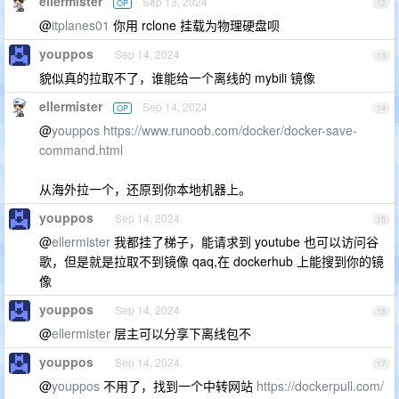
ellermister
Sep 13, 2024
OP
12
@
itplanes01
你用 rclone 挂载为物理硬盘呗
youppos
Sep 14, 2024
13
貌似真的拉取不了，谁能给一个离线的 mybili 镜像
ellermister
Sep 14, 2024
OP
14
@
youppos
https://www.runoob.com/docker/docker-save-
command.html
从海外拉一个，还原到你本地机器上。
youppos
Sep 14, 2024
15
@
ellermister
我都挂了梯子，能请求到 youtube 也可以访问谷
歌，但是就是拉取不到镜像 qaq,在 dockerhub 上能搜到你的镜
像
youppos
Sep 14, 2024
16
@
ellermister
层主可以分享下离线包不
youppos
Sep 14, 2024
17
@
youppos
不用了，找到一个中转网站
https://dockerpull.com/