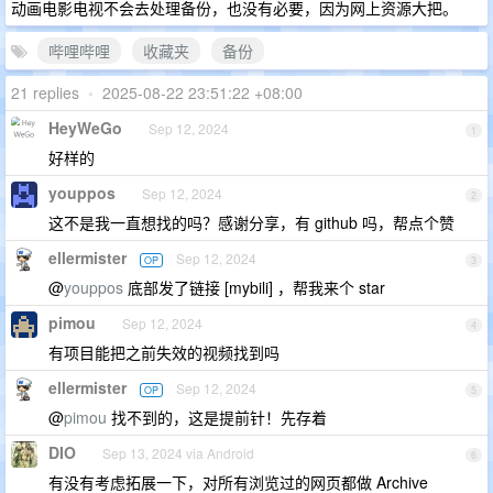
动画电影电视不会去处理备份，也没有必要，因为网上资源大把。
哔哩哔哩
收藏夹
备份
21 replies
•
2025-08-22 23:51:22 +08:00
HeyWeGo
Sep 12, 2024
1
好样的
youppos
Sep 12, 2024
2
这不是我一直想找的吗？感谢分享，有 github 吗，帮点个赞
ellermister
Sep 12, 2024
OP
3
@
youppos
底部发了链接 [mybili] ，帮我来个 star
pimou
Sep 12, 2024
4
有项目能把之前失效的视频找到吗
ellermister
Sep 12, 2024
OP
5
@
pimou
找不到的，这是提前针！先存着
DIO
Sep 13, 2024 via Android
6
有没有考虑拓展一下，对所有浏览过的网页都做 Archive