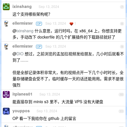
ixinshang
Sep 13, 2024
7
这个支持哪些架构呢？
ellermister
Sep 13, 2024
1
OP
8
@
ixinshang
什么意思，运行时吗，在 x86_64 上，你想支持更
多，手动改下 dockerfile 的几个扩展插件的下载路径就好了
ellermister
Sep 13, 2024
OP
9
@
DIO
想过，之前浏览的孟加拉视频发给朋友，几小时后就看不
到了……
但是全部记录体积非常大，有的视频点开一下几个小时时长，全
量存储硬盘会受不了，临时缓存一天的话还能用用。需求不是很
强烈
itplanes01
Sep 13, 2024
10
能直接存到 minio s3 里不，大流量 VPS 没有大硬盘
youppos
Sep 13, 2024
11
OP 看一下我给你在 github 上的留言