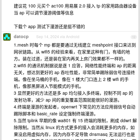
建议花 100 元买个 ac100 用易展 2.0 接入 tp 的家用路由器设备
当 ap 可以调节漫游阈值等信息
下载个 app 测试下漫游还是挺不错的
datocp
Sep 14, 2024 via Android
12
1.mesh 时每个 mp 都是要通过无线建立 meshpoint 接口来达到
网状链路。从 wifi5 的经验来看，在家里这种有门，有墙的地
方。装在过道，还是装在室内再关上房门效果都不一样的。
2.wifi5 的通讯机制据说是逐 1 应答，网络性能终端和 ap 的距离
无关，想达到更好的 ap 呑吐性能，非常简单踢除弱信号连接终
端。像在坐马桶的手机，像在 1 楼大门口连上 2 楼 wifi 的手
机，像那黑屏进入节能模式的手机。
3 显然更好的方法还是多 ap 均匀接入多终端，控制不同 ap 的
发射功率，减少 ap 间的重复覆盖范围就能很好的漫游。
4.终端是漫游的发起者，openwrt 下常见的方法应用弱信号自动
踢除脚本和 basic_rate 设定强制终端漫游。
5.当然 tplink 早期的像 wa801 有 15 终端的限制，刷成 ddwrt 解
除限制。当然从 linux 的方式更多的接入会消耗更多的内存，如
果没启用虚拟内存，因为内存不足导致 dnsmasq 无法运行也是