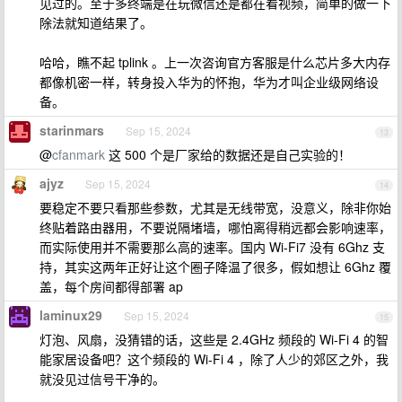
见过的。至于多终端是在玩微信还是都在看视频，简单的做一下
除法就知道结果了。
哈哈，瞧不起 tplink 。上一次咨询官方客服是什么芯片多大内存
都像机密一样，转身投入华为的怀抱，华为才叫企业级网络设
备。
starinmars
Sep 15, 2024
13
@
cfanmark
这 500 个是厂家给的数据还是自己实验的！
ajyz
Sep 15, 2024
14
要稳定不要只看那些参数，尤其是无线带宽，没意义，除非你始
终贴着路由器用，不要说隔堵墙，哪怕离得稍远都会影响速率，
而实际使用并不需要那么高的速率。国内 Wi-Fi7 没有 6Ghz 支
持，其实这两年正好让这个圈子降温了很多，假如想让 6Ghz 覆
盖，每个房间都得部署 ap
laminux29
Sep 15, 2024
15
灯泡、风扇，没猜错的话，这些是 2.4GHz 频段的 Wi-Fi 4 的智
能家居设备吧？这个频段的 Wi-Fi 4 ，除了人少的郊区之外，我
就没见过信号干净的。