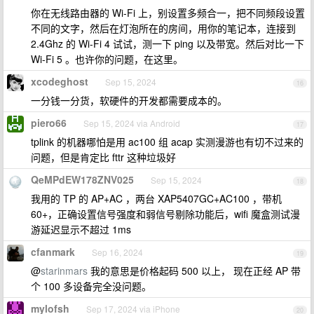
你在无线路由器的 Wi-Fi 上，别设置多频合一，把不同频段设置
不同的文字，然后在灯泡所在的房间，用你的笔记本，连接到
2.4Ghz 的 Wi-Fi 4 试试，测一下 ping 以及带宽。然后对比一下
Wi-Fi 5 。也许你的问题，在这里。
xcodeghost
Sep 15, 2024
16
一分钱一分货，软硬件的开发都需要成本的。
piero66
Sep 15, 2024 via Android
17
tplink 的机器哪怕是用 ac100 组 acap 实测漫游也有切不过来的
问题，但是肯定比 fttr 这种垃圾好
QeMPdEW178ZNV025
Sep 15, 2024
18
我用的 TP 的 AP+AC ，两台 XAP5407GC+AC100 ，带机
60+，正确设置信号强度和弱信号剔除功能后，wifi 魔盒测试漫
游延迟显示不超过 1ms
cfanmark
Sep 16, 2024
19
@
starinmars
我的意思是价格起码 500 以上， 现在正经 AP 带
个 100 多设备完全没问题。
mylofsh
Sep 17, 2024 via iPhone
20