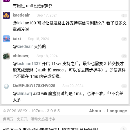
有用过 unfi 设备的吗？
kaedeair
Sep 17, 2024
21
@
ixixi
ac100 可以让易展路由器支持弱信号剔除么？看了很多文
章都没说
ixixi
Sep 18, 2024
22
@
kaedeair
支持的
chinawrj
Sep 18, 2024
23
@
lostman1337
开启 11kvr 支持之后，最少也需要 2 轮交换才
能完成漫游（ auth 和 assoc ，可以省去四步握手）。即便这样
也不能在 1ms 内完成切换。
QeMPdEW178ZNV025
Sep 20, 2024
24
@
chinawrj
#23 wifi 魔盒测试的是 1ms ，也许不准，但不会差
太多
© 2026 V2EX · 107ms · 3.9.8.5
About
·
Language
券商万一免五开户活动火热进行中！
›
a股万一免五活动火热进行中！留言就抽鼠标键盘！