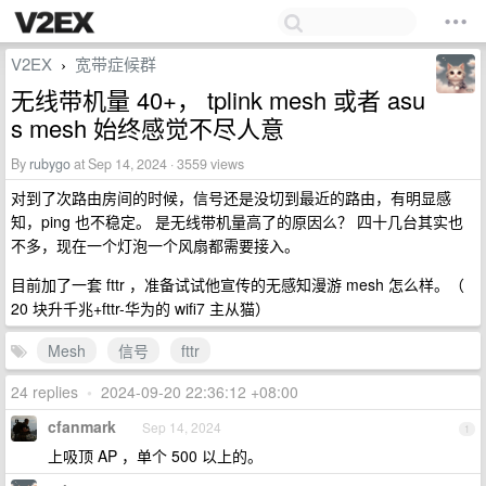
V2EX
宽带症候群
›
无线带机量 40+， tplink mesh 或者 asu
s mesh 始终感觉不尽人意
By
rubygo
at Sep 14, 2024 · 3559 views
对到了次路由房间的时候，信号还是没切到最近的路由，有明显感
知，ping 也不稳定。 是无线带机量高了的原因么？ 四十几台其实也
不多，现在一个灯泡一个风扇都需要接入。
目前加了一套 fttr ，准备试试他宣传的无感知漫游 mesh 怎么样。（
20 块升千兆+fttr-华为的 wifi7 主从猫）
Mesh
信号
fttr
24 replies
•
2024-09-20 22:36:12 +08:00
cfanmark
Sep 14, 2024
1
上吸顶 AP ，单个 500 以上的。