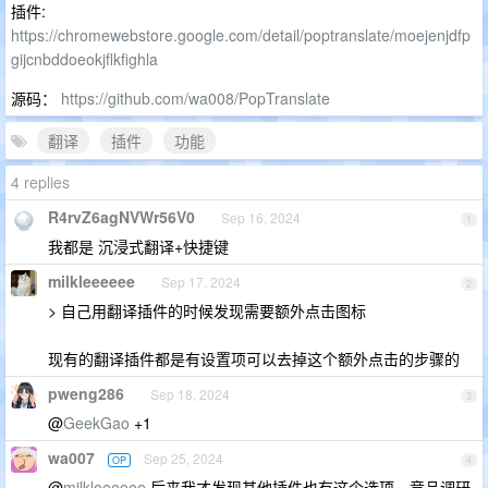
插件:
https://chromewebstore.google.com/detail/poptranslate/moejenjdfp
gijcnbddoeokjflkfighla
源码：
https://github.com/wa008/PopTranslate
翻译
插件
功能
4 replies
R4rvZ6agNVWr56V0
Sep 16, 2024
1
我都是 沉浸式翻译+快捷键
milkleeeeee
Sep 17, 2024
2
> 自己用翻译插件的时候发现需要额外点击图标
现有的翻译插件都是有设置项可以去掉这个额外点击的步骤的
pweng286
Sep 18, 2024
3
@
GeekGao
+1
wa007
Sep 25, 2024
OP
4
@
milkleeeeee
后来我才发现其他插件也有这个选项，竞品调研