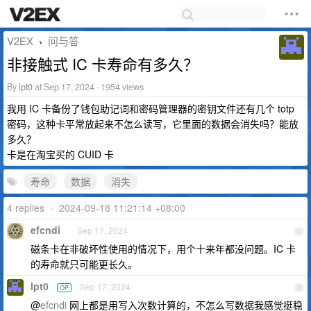
V2EX
问与答
›
非接触式 IC 卡寿命有多久？
By
lpt0
at Sep 17, 2024 · 1954 views
我用 IC 卡备份了钱包助记词和密码管理器的密钥文件还有几个 totp
密码，这种卡平常放起来不怎么读写，它里面的数据会消失吗？能放
多久？
卡是在淘宝买的 CUID 卡
寿命
数据
消失
4 replies
•
2024-09-18 11:21:14 +08:00
efcndi
Sep 17, 2024
1
磁条卡在非破坏性使用的情况下，用个十来年都没问题。IC 卡
的寿命就只可能更长久。
lpt0
Sep 17, 2024
OP
2
@
efcndi
网上都是用写入次数计算的，不怎么写数据我感觉挺稳