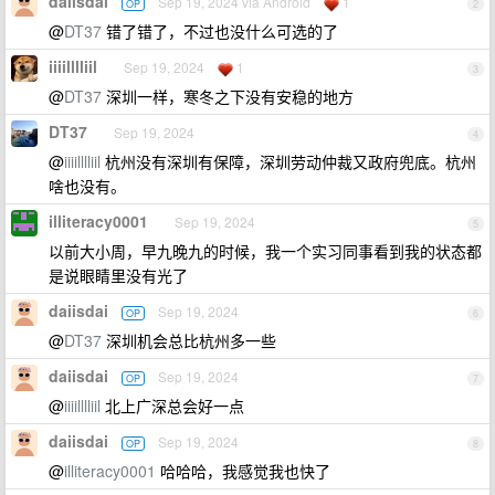
daiisdai
Sep 19, 2024 via Android
1
OP
2
@
DT37
错了错了，不过也没什么可选的了
iiiilllliil
Sep 19, 2024
1
3
@
DT37
深圳一样，寒冬之下没有安稳的地方
DT37
Sep 19, 2024
4
@
iiiilllliil
杭州没有深圳有保障，深圳劳动仲裁又政府兜底。杭州
啥也没有。
illiteracy0001
Sep 19, 2024
5
以前大小周，早九晚九的时候，我一个实习同事看到我的状态都
是说眼睛里没有光了
daiisdai
Sep 19, 2024
OP
6
@
DT37
深圳机会总比杭州多一些
daiisdai
Sep 19, 2024
OP
7
@
iiiilllliil
北上广深总会好一点
daiisdai
Sep 19, 2024
OP
8
@
illiteracy0001
哈哈哈，我感觉我也快了