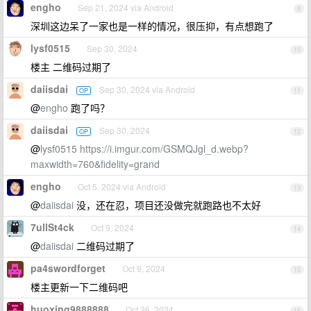
engho
Sep 21, 2024 via Android
9
深圳这边呆了一家也是一样的情况，很压抑，有点想跑了
lysf0515
Sep 30, 2024
10
楼主 二维码过期了
daiisdai
Sep 30, 2024 via Android
OP
11
@
engho
跑了吗？
daiisdai
Sep 30, 2024
OP
12
@
lysf0515
https://i.imgur.com/GSMQJgl_d.webp?
maxwidth=760&fidelity=grand
engho
Oct 5, 2024 via Android
13
@
daiisdai
没，还在忍，项目还没做完就跑路也不太好
7ullSt4ck
Oct 9, 2024
14
@
daiisdai
二维码过期了
pa4swordforget
Oct 9, 2024
15
楼主更新一下二维码吧
huoxing9888888
Oct 26, 2024
16