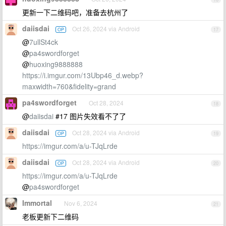
更新一下二维码吧，准备去杭州了
daiisdai
Oct 26, 2024 via Android
OP
17
@
7ullSt4ck
@
pa4swordforget
@
huoxing9888888
https://i.imgur.com/13Ubp46_d.webp?
maxwidth=760&fidelity=grand
pa4swordforget
Oct 28, 2024
18
@
daiisdai
#17 图片失效看不了了
daiisdai
Oct 28, 2024 via Android
OP
19
https://imgur.com/a/u-TJqLrde
daiisdai
Oct 28, 2024 via Android
OP
20
https://imgur.com/a/u-TJqLrde
@
pa4swordforget
Immortal
Nov 6, 2024
21
老板更新下二维码