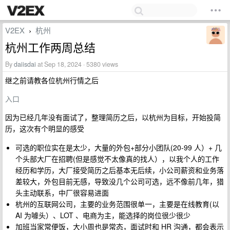
V2EX
杭州
›
杭州工作两周总结
By
daiisdai
at Sep 18, 2024 · 5380 views
继之前请教各位杭州行情之后
入口
因为已经几年没有面试了，整理简历之后，以杭州为目标，开始投简
历，这次有个明显的感受
可选的职位实在是太少，大量的外包+部分小团队(20-99 人）+ 几
个头部大厂在招聘(但是感觉不太像真的找人），以我个人的工作
经历和学历，大厂接受简历之后基本无后续，小公司薪资和业务落
差较大，外包目前无感，导致没几个公司可选，远不像前几年，猎
头主动联系，中厂很容易进面
杭州的互联网公司，主要的业务范围很单一，主要是在线教育(以
AI 为噱头）、LOT 、电商为主，能选择的岗位很少很少
加班当家常便饭，大小周也是常态，面试时和 HR 沟通，都会表示