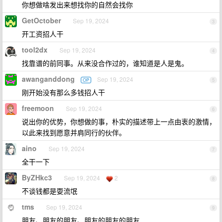
你想做啥发出来想找你的自然会找你
GetOctober
Sep 19, 2024
3
开工资招人干
tool2dx
Sep 19, 2024
4
找靠谱的前同事。从来没合作过的，谁知道是人是鬼。
awanganddong
Sep 19, 2024
OP
5
刚开始没有那么多钱招人干
freemoon
Sep 19, 2024
6
说出你的优势，你想做的事，朴实的描述带上一点由衷的激情，
以此来找到愿意并肩同行的伙伴。
aino
Sep 19, 2024
7
全干一下
ByZHkc3
Sep 19, 2024
2
8
不谈钱都是耍流氓
tms
Sep 19, 2024
9
朋友、朋友的朋友、朋友的朋友的朋友