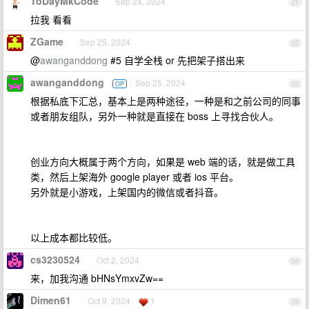
ToDayMkCode
Sep 24, 2024
21
拉我 看看
ZGame
Sep 25, 2024
22
@
awanganddong
#5 自学全栈 or 先把架子搭出来
awanganddong
Sep 25, 2024
OP
23
根据私底下汇总，基本上是两种途径，一种是和之前公司的同事
或者朋友组队，另外一种就是直接在 boss 上寻找合伙人。
创业方向大概属于两个方向，如果是 web 端的话，就是做工具
类，然后上架海外 google player 或者 ios 平台。
另外就是小游戏，上架国内的微信或者抖音。
以上成本都比较低。
cs3230524
Oct 2, 2024
24
来，加我沟通 bHNsYmxvZw==
Dimen61
Oct 9, 2024
1
25