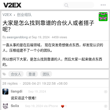
V2EX
创业组队
›
大家是怎么找到靠谱的合伙人或者搭子
呢？
By
awanganddong
at Sep 19, 2024 · 4459 views
一直从事的是在后端领域， 现在突发奇想做点东西，却发现认识的
人，压根组建不了一个小的团队。
所以想问下大家，是怎么找到靠谱的人，然后大家一起来做点东西
的。
合伙人
靠谱
团队
28 replies
•
2026-04-21 19:22:58 +08:00
liangdi
Sep 19, 2024
1
说实话这个很难！
Solix
Sep 19, 2024 via iPhone
1
2