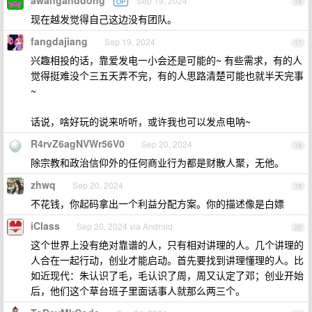
awanganddong
Sep 19, 2024
OP
16
现在越发觉得自己这边没有团队。
fangdajiang
Sep 19, 2024
17
兴趣相投的话，靠爱发电一小会还是可能的~ 有些需求，有的人
觉得挺难没个三五天弄不完，有的人思路清楚可能也就半天完事
~
话说，啥好玩的说来听听，或许我也可以发点电呐~
R4rvZ6agNVWr56V0
Sep 20, 2024
18
除宗教和政治信仰外的任何商业行为都是财散人聚，无他。
zhwq
Sep 20, 2024
19
不花钱，你起码拿出一个利益分配方案。你的描述像是白嫖
iClass
Sep 20, 2024 via Android
20
这个世界上没有绝对靠谱的人，只有相对讲理的人。几个讲理的
人合在一起行动，创业才能启动。首先要找到讲理懂理的人。比
如近现代：朱认识了毛，毛认识了周，周又认定了邓；创业开始
后，他们这个草台班子里面话事人就那么两三个。