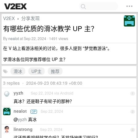
V2EX
分享发现
›
有哪些优质的滑冰教学 UP 主？
By
nealot
at Sep 22, 2024 · 1491 views
在 V 站上看游泳相关的讨论，很多人提到 "梦觉教游泳"。
学滑冰各位同学推荐哪位 UP 主？
滑冰
UP主
推荐
3 replies
•
2024-09-23 08:43:19 +08:00
yyzh
Sep 22, 2024 via Android
1
真冰？还是鞋子有轮子的那种？
nealot
Sep 22, 2024
OP
2
@
yyzh
真冰
linstrong
Sep 23, 2024
3
这还能看视频就学会吗？不找场地练习就行?