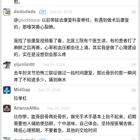
愈。
dododada
Sep 24, 2024
OP
16
@
gooddayup
以前带娃去康复科查脊柱，有遇到做术后康复
的，那嚎哭撕心裂肺。
我找了些康复视频看了看，北医三院有个医生讲，有的患者打了
麻醉之后再撕，心率和血压都会往上涌，其实我是做了心理建设
的，实在是没想到会那么疼
yijunlin00
Sep 24, 2024
17
去年肘关节恐怖三联征做过一段时间康复，那比骨折的那一瞬间
疼了不知道多少，痛到麻木
MidGap
Sep 24, 2024
18
拉单杠
AtlantaANiu
Sep 24, 2024
19
比你惨，肱骨胫骨两处骨折，做完手术手基本上抬不起来，初期
需要他人辅助使劲掰，个中滋味，自己体会。坚持按医嘱去做，
降低心理预期，不要着急，其他的交给时间