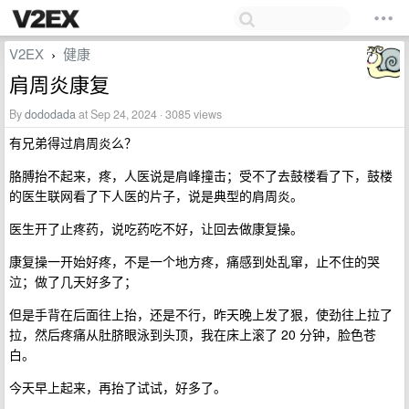
V2EX
健康
›
肩周炎康复
By
dododada
at Sep 24, 2024 · 3085 views
有兄弟得过肩周炎么？
胳膊抬不起来，疼，人医说是肩峰撞击；受不了去鼓楼看了下，鼓楼
的医生联网看了下人医的片子，说是典型的肩周炎。
医生开了止疼药，说吃药吃不好，让回去做康复操。
康复操一开始好疼，不是一个地方疼，痛感到处乱窜，止不住的哭
泣；做了几天好多了；
但是手背在后面往上抬，还是不行，昨天晚上发了狠，使劲往上拉了
拉，然后疼痛从肚脐眼泳到头顶，我在床上滚了 20 分钟，脸色苍
白。
今天早上起来，再抬了试试，好多了。