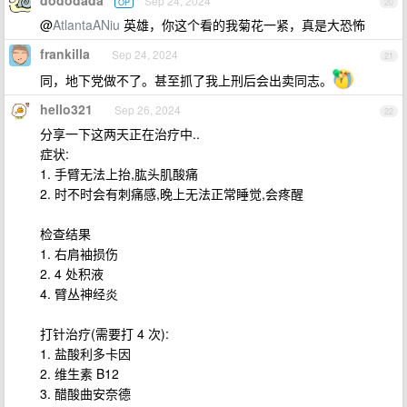
dododada
Sep 24, 2024
OP
20
@
AtlantaANiu
英雄，你这个看的我菊花一紧，真是大恐怖
frankilla
Sep 24, 2024
21
同，地下党做不了。甚至抓了我上刑后会出卖同志。
hello321
Sep 26, 2024
22
分享一下这两天正在治疗中..
症状:
1. 手臂无法上抬,肱头肌酸痛
2. 时不时会有刺痛感,晚上无法正常睡觉,会疼醒
检查结果
1. 右肩袖损伤
2. 4 处积液
4. 臂丛神经炎
打针治疗(需要打 4 次):
1. 盐酸利多卡因
2. 维生素 B12
3. 醋酸曲安奈德