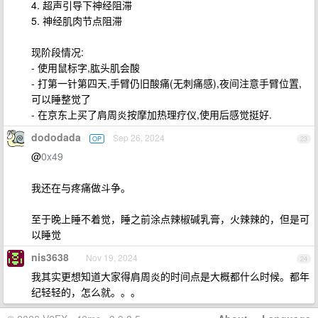
4. 超声引导下神经阻滞
5. 神经肌肉节点阻滞
现阶段情况:
- 使用鼠标字,肱头肌会酸
- 打第一针第四天,手臂仍旧酸痛(无刺痛感),夜间注意手臂位置,
可以睡整觉了
- 在京东上买了肩周炎按摩加热理疗仪,使用后感觉挺好.
dododada
Sep 26, 2024
OP
23
@
0x49
我还在与疼痛做斗争。
至于晚上睡不着觉，睡之前涂点辣椒碱乳膏，火辣辣的，但是可
以睡觉
nis3638
Nov 19, 2024
24
我其实更想知道大家得肩周炎的时间点是大概都什么时候。都年
纪轻轻的，怎么就。。。