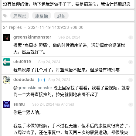
没有信仰的话，地下党我是做不了了；要是搞革命，我估计还能忍忍
肩周炎
康复操
忍耐
24 replies
•
2024-11-19 14:09:33 +08:00
greenskinmonster
Sep 24, 2024
1
搜索 “肩周炎 爬墙”，做的时候循序渐进，活动幅度会逐渐增
大，然后就好了。
chd0919
Sep 24, 2024
2
我肩膀疼了几个月了，打篮球抬不起来。但是没有特别疼
dododada
Sep 24, 2024
OP
3
@
greenskinmonster
晚上回家找了看看，我看了些视频，就看
到一个大哥直接拉的，拉完就倒地哀嚎不起了
sumu
Sep 24, 2024 via Android
4
你是个狠人呐。
我是手术做的松解，手术过程无痛，但术后的康复就很痛苦了，
五周过去了，还在康复中，每天两三次的康复运动，都很酸爽