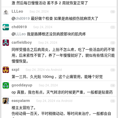
激 然后每日慢慢活动 差不多 2 周就恢复正常了
LLLeo
Sep 24, 2024
10
@
chd0919
最好做个检查 如果是肩袖损伤就麻烦大了
chd0919
Sep 24, 2024
11
@
LLLeo
我是胳膊根还没到肩膀那块的肌肉疼
carfieldboy
Sep 24, 2024
12
同样受撞击之后肩周炎，上抬不怎么疼，吃了一些活血的药不管
用，后来索性不管了，养了一年慢慢就好了，貌似有些情况只能
慢慢恢复。
sxpl
Sep 24, 2024 via Android
13
第一三共、久光贴 100mg ，这个止痛管用，能睡个好觉
gooddayup
Sep 24, 2024
14
op 真狠，我也有点，天气转凉的时候更严重，一般都是贴膏药
easyalarm
Sep 24, 2024 via Android
15
楼主太冒险了。
伤经动骨一百天，平时稍微动动，等时间来治疗，一般都会自