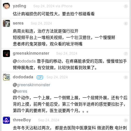
yzding
Sep 24, 2024 via iPhone
5
估计肩袖损伤的可能性大，要去拍个核磁看看
seres
Sep 24, 2024
6
肩周炎粘连，治疗方法就是强行拉开
短视频平台上一堆相关视频，一个壮汉摁住，一个慢慢掰
患者疼的鬼哭狼嚎，观众看的呲牙咧嘴
greenskinmonster
Sep 24, 2024
7
@
dododada
靠手指的移动，在疼痛能承受的范围，慢慢增加手
臂伸展角度，有空就做，比较快就看到效果了。
dododada
Sep 24, 2024
OP
8
@
greenskinmonster
@
seres
四个动作，一个上展，一个侧臂上展，一个屈臂外展，还有个后
背的上摸，前两个能忍受，第三个做到半途疼的感觉要拉肚子，
第四个真的要疼死，医生说要两个月。。。
threeBoy
Sep 24, 2024
9
去年冬天沾粘过两次， 都是去医院中医康复科 微波药敷 电针刺