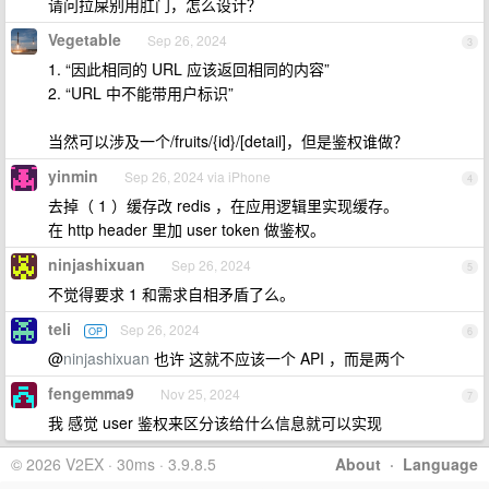
请问拉屎别用肛门，怎么设计？
Vegetable
Sep 26, 2024
3
1. “因此相同的 URL 应该返回相同的内容”
2. “URL 中不能带用户标识”
当然可以涉及一个/fruits/{id}/[detail]，但是鉴权谁做？
yinmin
Sep 26, 2024 via iPhone
4
去掉（ 1 ）缓存改 redis ，在应用逻辑里实现缓存。
在 http header 里加 user token 做鉴权。
ninjashixuan
Sep 26, 2024
5
不觉得要求 1 和需求自相矛盾了么。
teli
Sep 26, 2024
OP
6
@
ninjashixuan
也许 这就不应该一个 API ，而是两个
fengemma9
Nov 25, 2024
7
我 感觉 user 鉴权来区分该给什么信息就可以实现
© 2026 V2EX · 30ms · 3.9.8.5
About
·
Language