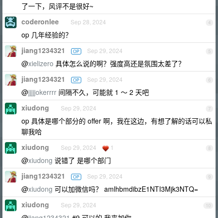
了一下，风评不是很好~
coderonlee
Sep 28, 2024
4
op 几年经验的？
jiang1234321
Sep 29, 2024
OP
5
@
xielizero
具体怎么说的啊？强度高还是氛围太差了？
jiang1234321
Sep 29, 2024
OP
6
@
jjjjjokerrrr
间隔不久，可能就 1 ～ 2 天吧
xiudong
Sep 29, 2024
7
op 具体是哪个部分的 offer 啊，我在这边，有想了解的话可以私
聊我哈
xiudong
Sep 29, 2024
1
8
@
xiudong
说错了 是哪个部门
jiang1234321
Sep 29, 2024
OP
9
@
xiudong
可以加微信吗？ amlhbmdibzE1NTI3Mjk3NTQ=
xiudong
Sep 29, 2024
10
@
jiang1234321
#9 可以的 我来加你