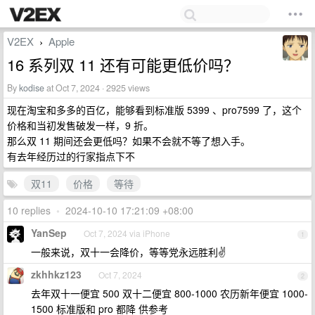
V2EX
Apple
›
16 系列双 11 还有可能更低价吗？
By
kodise
at Oct 7, 2024 · 2925 views
现在淘宝和多多的百亿，能够看到标准版 5399 、pro7599 了，这个
价格和当初发售破发一样，9 折。
那么双 11 期间还会更低吗？如果不会就不等了想入手。
有去年经历过的行家指点下不
双11
价格
等待
10 replies
•
2024-10-10 17:21:09 +08:00
YanSep
Oct 7, 2024 via iPhone
1
一般来说，双十一会降价，等等党永远胜利✌️
zkhhkz123
Oct 7, 2024
2
去年双十一便宜 500 双十二便宜 800-1000 农历新年便宜 1000-
1500 标准版和 pro 都降 供参考