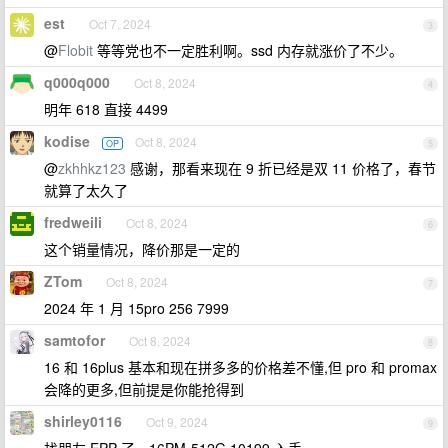
est
Oct 7, 2024
3
@
Flobit
等等党也不一定胜利啊。ssd 内存就涨价了不少。
q000q000
Oct 8, 2024
4
明年 618 直接 4499
kodise
Oct 8, 2024
OP
5
@
zkhhkz123
感谢，那看来现在 9 折已经是双 11 价格了，春节
就算了太久了
fredweili
Oct 8, 2024
6
这个销量情况，降价那是一定的
ZTom
Oct 8, 2024
7
2024 年 1 月 15pro 256 7999
samtofor
Oct 8, 2024
8
16 和 16plus 基本和现在拼多多的价格差不懂,但 pro 和 promax
会降的更多,但前提是你能抢得到
shirley0116
Oct 9, 2024
9