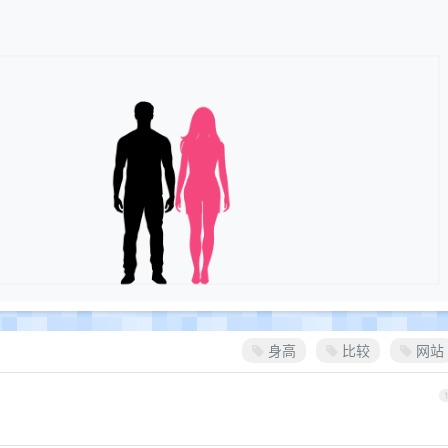
身高
比较
网站