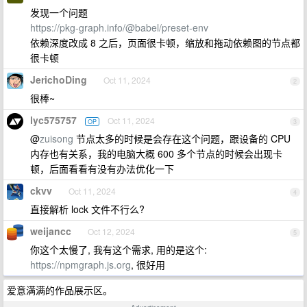
发现一个问题
https://pkg-graph.info/@babel/preset-env
依赖深度改成 8 之后，页面很卡顿，缩放和拖动依赖图的节点都
很卡顿
JerichoDing
Oct 11, 2024
2
很棒~
lyc575757
Oct 11, 2024
OP
3
@
zuisong
节点太多的时候是会存在这个问题，跟设备的 CPU
内存也有关系，我的电脑大概 600 多个节点的时候会出现卡
顿，后面看看有没有办法优化一下
ckvv
Oct 11, 2024
4
直接解析 lock 文件不行么?
weijancc
Oct 12, 2024
5
你这个太慢了, 我有这个需求, 用的是这个:
https://npmgraph.js.org
, 很好用
爱意满满的作品展示区。