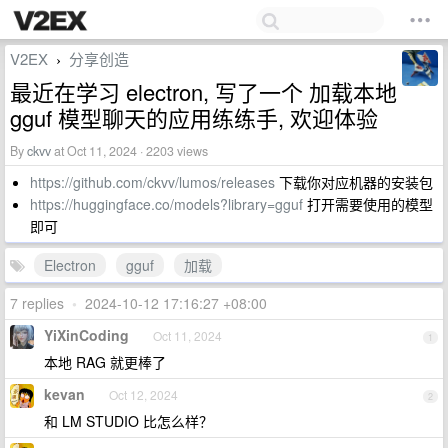
V2EX
分享创造
›
最近在学习 electron, 写了一个 加载本地
gguf 模型聊天的应用练练手, 欢迎体验
By
ckvv
at Oct 11, 2024 · 2203 views
https://github.com/ckvv/lumos/releases
下载你对应机器的安装包
https://huggingface.co/models?library=gguf
打开需要使用的模型
即可
Electron
gguf
加载
7 replies
•
2024-10-12 17:16:27 +08:00
YiXinCoding
Oct 11, 2024
1
本地 RAG 就更棒了
kevan
Oct 12, 2024
2
和 LM STUDIO 比怎么样？