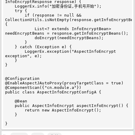
InfoEncryptResponse response) {

    LoggerEx.info("加密身份证,手机号开始");

    try {

        if (response != null && 
CollectionUtils.isNotEmpty(response.getInfoEncryptBea
{

            List<? extends InfoEncryptBean> 
needEncryptBeans = response.getInfoEncryptBeans();

            doEncrypt(needEncryptBeans);

        }

    } catch (Exception e) {

        LoggerEx.exception("AspectInfoEncrypt 
exception", e);

    }

}

@Configuration

@EnableAspectJAutoProxy(proxyTargetClass = true)

@ComponentScan({"cn.module.a"})

public class AspectInfoEncryptConfigA {

    @Bean

    public AspectInfoEncrypt aspectInfoEncrypt() {

        return new AspectInfoEncrypt();

    }
