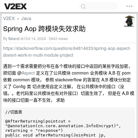
V2EX
Java
›
Spring Aop 跨模块失效求助
By
ftsland
at Oct 14, 2024 · 3943 views
https://stackoverflow.com/questions/64814633/spring-aop-aspect-
doesnt-work-in-multi-module-project
遇到一个需求需要把分布在各个模块的接口中返回的某些字段加密，
把切面 @
Aspect
定义在了公共模块 common 业务模块 A,B 在 pom
依赖 common 模块， 参照 stackoverflow 的答案在 A,B 模块分别定
义了 Config 类 切点使用自定义注解， 在公共模块中的接口（没
错。。老代码里公共模块也有对外接口）切面生效了， 但是在 A,B 模
块的接口切面一直不生效， 求助
//切面类

@AfterReturning(pointcut = 
"@annotation(cn.core.annotation.InfoEncrypt)", 
returning = "response")

public void afterReturning(JoinPoint jp, 