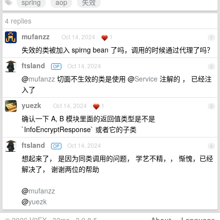
spring
aop
失效
4 replies
mufanzz
Oct 14, 2024
1
1
失效的类被加入 spirng bean 了吗，调用的时候通过代理了吗？
ftsland
Oct 14, 2024
OP
2
@
mufanzz
切面不生效的类是使用 @
Service
注解的 ， 已经注
入了
yuezk
Oct 14, 2024
1
3
确认一下 A, B 模块里面的返回值类型是不是
`InfoEncryptResponse` 或者它的子类
ftsland
Oct 14, 2024
OP
4
想起来了， 是因为同类调用的问题， 学艺不精，， 惭愧，已经
解决了， 谢谢两位的帮助
@
mufanzz
@
yuezk