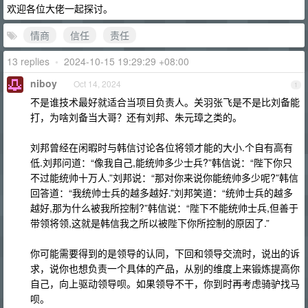
欢迎各位大佬一起探讨。
情商
信任
责任
13 replies
•
2024-10-15 19:29:29 +08:00
niboy
Oct 14, 2024
1
不是谁技术最好就适合当项目负责人。关羽张飞是不是比刘备能
打，为啥刘备当大哥？还有刘邦、朱元璋之类的。
刘邦曾经在闲暇时与韩信讨论各位将领才能的大小.个自有高有
低.刘邦问道：“像我自己,能统帅多少士兵?”韩信说：“陛下你只
不过能统帅十万人.”刘邦说：“那对你来说你能统帅多少呢?”韩信
回答道：“我统帅士兵的越多越好.”刘邦笑道：“统帅士兵的越多
越好,那为什么被我所控制?”韩信说：“陛下不能统帅士兵,但善于
带领将领,这就是韩信我之所以被陛下你所控制的原因了.”
你可能需要得到的是领导的认同，下回和领导交流时，说出的诉
求，说你也想负责一个具体的产品，从别的维度上来锻炼提高你
自己，向上驱动领导呗。如果领导不干，你到时再考虑骑驴找马
呗。