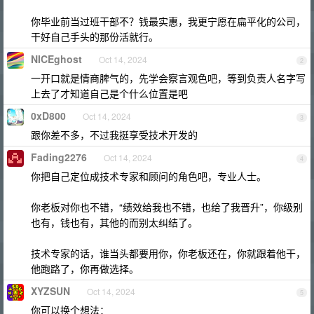
你毕业前当过班干部不？钱最实惠，我更宁愿在扁平化的公司，
干好自己手头的那份活就行。
NICEghost
Oct 14, 2024
2
一开口就是情商脾气的，先学会察言观色吧，等到负责人名字写
上去了才知道自己是个什么位置是吧
0xD800
Oct 14, 2024
3
跟你差不多，不过我挺享受技术开发的
Fading2276
Oct 14, 2024
4
你把自己定位成技术专家和顾问的角色吧，专业人士。
你老板对你也不错，“绩效给我也不错，也给了我晋升”，你级别
也有，钱也有，其他的而别太纠结了。
技术专家的话，谁当头都要用你，你老板还在，你就跟着他干，
他跑路了，你再做选择。
XYZSUN
Oct 14, 2024
5
你可以换个想法：