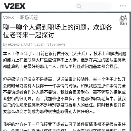
V2EX
职场话题
›
聊一聊个人遇到职场上的问题，欢迎各
位老哥来一起探讨
By
ekoeko
at Oct 14, 2024 · 3139 views
本人工作 5 年了，目前在银行做开发（大头兵），技术上和解决问题
的能力上在互联网大厂里应该算不上大佬，但是在呆过的团队里感觉
都能算的上是最好的那几个人，团队里的疑难问题基本都会找我。
但是感觉自己情商不是很高，说话做事比较随性。举一个例子比如开
会的时候或者有人找你干一件事情的时候，如果我感觉那件事情完全
不靠谱或者合作的人很不靠谱，我就会很没耐心，毫不犹豫的拒绝或
者敷衍的很明显，而且我加班也不算多，不是那种职场老黄牛。就我
自己的认知来说感觉不是特别容易取得别人的信任。同时我也很好奇
要怎么改变才能成为那种很快能取得别人信任的人。
我好的地方在于一旦我接受了或者认可了某件事情我都还是很有责任
心，会想尽一切办法让这件事情成功。我跟着我现在的领导也快两年