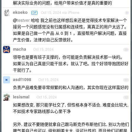
解决实际业务的问题，给用户带来价值才是真的重要的
ekoeko
Oct 15, 2024 via iPhone
OP
9
@
testver
哈哈 我之前也这样想后来还是觉得技术专家解决一个
接另一个问题感觉没有归属感和连续性，离真正的用户太远了。
如果是自己做一个产品 从 0 到 1 ，直接帮用户解决问题，直接
产生价值，法律对自己反馈很好。
macha
Oct 15, 2024
10
领导也是要有班子支撑的，你可能是负责解决技术那一块的。
如果认为自己真是只能干技术，就认了吧。找个好领导抱团好好
干就行了。
asdf1098
Oct 15, 2024
11
负责产品难免要非常频繁的和人沟通的，其实你现在这样蛮好的
lesismal
Oct 15, 2024
12
如果想改变, 那只能学社交了, 但性格本身不适合, 难度会比较大,
不如技术专家路线那么心里干净
另外, 建议不要随便就拿自己跟马斯克乔布斯他们比, 别以为他们
脾气差自己也可以, 级别相差太大, 没可比性的, 而且他们可都是