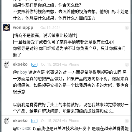
如果你现在是你的上级，你会怎么做？
不要照着你的视角去想，去照着他的视角去想。他的目标计划是
什么，他想要什么成果，他有什么方面的压力
woniuppp
Oct 15, 2024
6
[情商不是很高，说话做事比较随性]
[一旦我接受了或者认可了某件事情我都还是很有责任心]
你领导是对的 你已经知道为啥不让你负责产品，只让你解决问
题了
ekoeko
Oct 15, 2024 via iPhone
OP
7
@
niboy
谢谢老哥 老哥说的对 一方面是希望得到领导的认同 另
一方面是真的想把产品做好，如果产品的方向都不对，做起来真
的很痛苦。如果领导安排的是一个比我厉害的多的大佬，我也会
很乐意
以前我是觉得做好手头上的事情就好，现在我越来越觉得做好一
个产品，给用户解决问题，能带来顶级的成就感和成长。
ekoeko
Oct 15, 2024 via iPhone
OP
8
@
0xD800
以前我也是只关注技术和开发 但是现在越来越觉得能