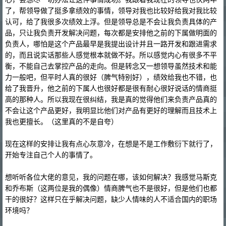
了，帮领导做了挺多拿绩效的事情，领导对我也比较好给我对我比较
认可，给了我很多次绩效上浮。但是领导总是不会让我负责具体的产
品，只让我负责开发解决问题，每次都是安排他之前的下属做明面的
负责人，哪怕是这个产品最早是我提出设计并且一路开发和跟进需求
的，而且说实话那些人感觉根本就做不好。所以感觉内心有很多不平
衡，不能自己去掌控产品的走向。但是转念又一想领导虽然技术和能
力一般吧，但平时人真的很好（脾气特别好），绩效给我也不错，也
给了我晋升，他之前的下属人也很好都是很有耐心很好说话的情商挺
高的那种人。所以我现在很纠结，我是真的觉得他们来负责产品真的
不会让这个产品更好，我明显比他们对产品有更好的理解而且技术上
我也更擅长。（这里真的不是自夸）
现在这样的安排让我有点心灰意冷，在想是不是工作敷衍下就行了，
开始专注自己个人的事情了。
想听听各位大佬的意见，我的问题在哪，该如何解决？我感觉马斯克
和乔布斯（这两位是我的偶像）情商脾气也不是很好，但是他们也都
干的很好？这样只在乎解决问题，缺少人情味的人不适合国内的职场
环境吗？