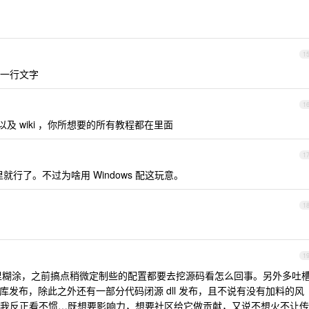
1
一行文字
1
知以及 wiki ，你所想要的所有教程都在里面
1
里就行了。不过为啥用 Windows 配这玩意。
1
1
得糊里糊涂，之前搞点稍微定制些的配置都要去挖源码看怎么回事。另外多吐
 公开仓库发布，除此之外还有一部分代码闭源 dll 发布，且不说有没有加料的风
我反正看不惯…既想要影响力，想要社区给它做贡献，又说不想火不让传