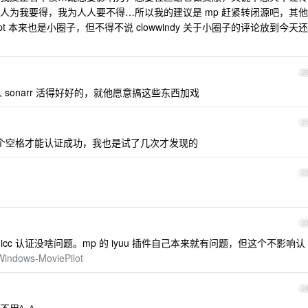
人为我要得，我为人人要不得…所以我的建议是 mp 赶紧转闭源吧，其他
说 pt 本来也是小圈子，但不得不说 clowwindy 关于小圈子的评论放到今天还
2
sonarr 活得好好的，就他愿意搞这些东西加戏
2
前面加一个空格才能认证成功，我也是试了几次才发现的
2
2
s 的 icc 认证没啥问题。mp 的 iyuu 插件自己本来就有问题，但这个不影响认
/Windows-MoviePilot
2