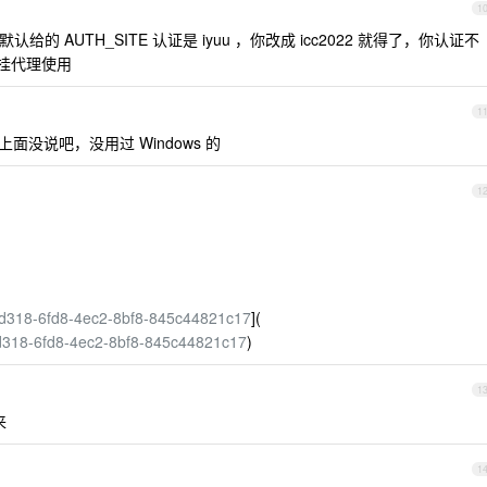
1
默认给的 AUTH_SITE 认证是 iyuu ，你改成 icc2022 就得了，你认证不
挂代理使用
1
我上面没说吧，没用过 Windows 的
1
848d318-6fd8-4ec2-8bf8-845c44821c17
](
848d318-6fd8-4ec2-8bf8-845c44821c17
)
1
来
1