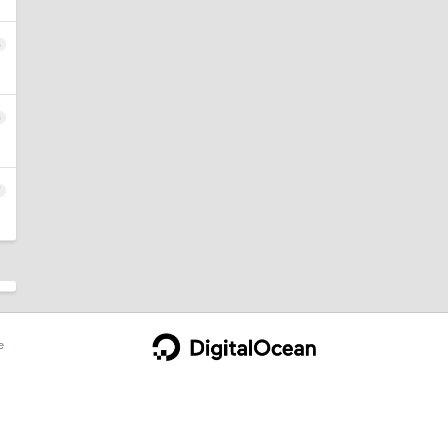
5
6
7
e