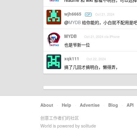
readme 和 wiki 都看不明白，可以选
wjh6665
Oct 21, 2024
OP
@
MYDB
给你能的，小白就不配用是
MYDB
Oct 21, 2024 via iPhone
也是爷新一位
xqk111
Oct 22, 2024
搞了几回才搞明白，懒得弄，
About
·
Help
·
Advertise
·
Blog
·
API
创意工作者们的社区
World is powered by solitude