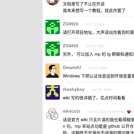
文档里写了不让在外说
我本来想写一个教程，就此作罢了
ZG9920
Oct 15, 2024
请打开项目地址，大声读出你看到的第
ZG9920
Oct 15, 2024
另外， 可以加入 mp 的 tg 群聊和通
Dream4U
Oct 15, 2024
Windows 下把认证信息加到环境变量
theshyboy
Oct 15, 2024
wiki 写的很详细了，花点时间看看
mh4cx3r
2
Oct 15, 2024 via Android
话说官方 wiki 只言片语的我也看
n 句，mp 非站点功能是 github
险，这种既不开源也不闭源的擦边做法