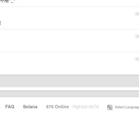
择不用^_^
2
吧
2
2
·
FAQ
·
Solana
·
876 Online
Highest 6679
·
Select Languag