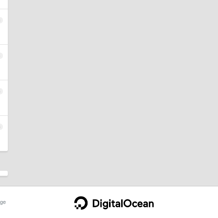
3
4
5
6
ge