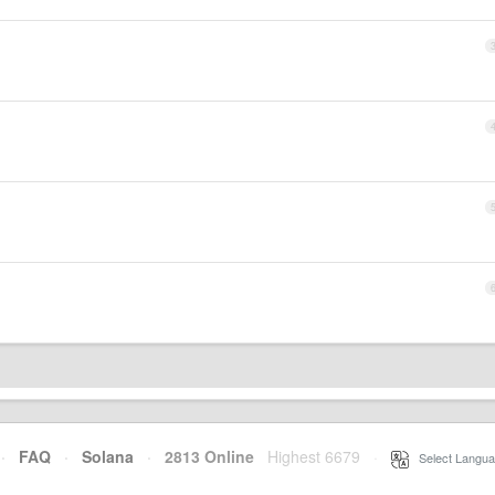
·
FAQ
·
Solana
·
2813 Online
Highest 6679
·
Select Langua