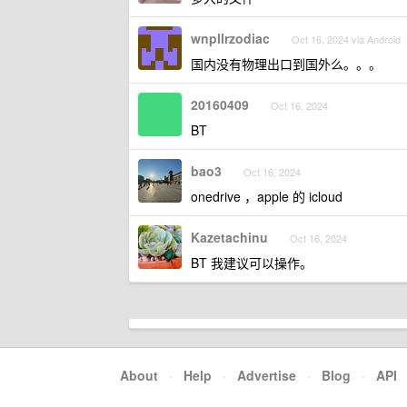
wnpllrzodiac
Oct 16, 2024 via Android
国内没有物理出口到国外么。。。
20160409
Oct 16, 2024
BT
bao3
Oct 16, 2024
onedrive ，apple 的 icloud
Kazetachinu
Oct 16, 2024
BT 我建议可以操作。
About
·
Help
·
Advertise
·
Blog
·
API