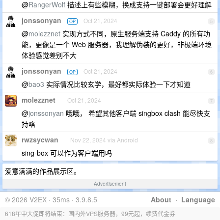
@
RangerWolf
描述上有些模糊，换成支持一键部署会更好理解
jonssonyan
Oct 21, 2024
OP
5
@
molezznet
实现方式不同，原生服务端支持 Caddy 的所有功
能，更像是一个 Web 服务器，我理解伪装的更好，非极端环境
体验感觉差别不大
jonssonyan
Oct 21, 2024
OP
6
@
bao3
实际情况比较玄学，最好都实际体验一下才知道
molezznet
Oct 21, 2024
7
@
jonssonyan
哦哦， 希望其他客户端 singbox clash 能尽快支
持咯
rwzsycwan
Nov 22, 2024 via Android
8
sing-box 可以作为客户端用吗
爱意满满的作品展示区。
Advertisement
© 2026 V2EX · 35ms · 3.9.8.5
About
·
Language
618年中大促即将结束：国内外VPS服务器，99元起，续费代金券