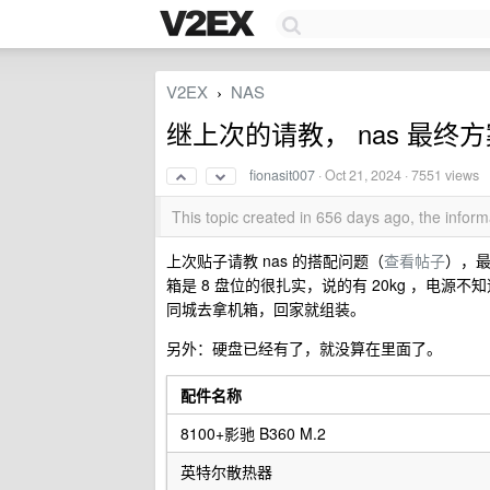
V2EX
NAS
›
继上次的请教， nas 最终
fionasit007
·
Oct 21, 2024
· 7551 views
This topic created in 656 days ago, the info
上次贴子请教 nas 的搭配问题（
查看帖子
），
箱是 8 盘位的很扎实，说的有 20kg ，电
同城去拿机箱，回家就组装。
另外：硬盘已经有了，就没算在里面了。
配件名称
8100+影驰 B360 M.2
英特尔散热器