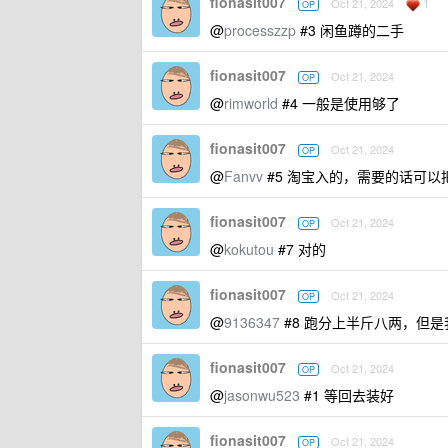
fionasit007
1
Oct 21, 2024
OP
@
processzzp
#3 闲鱼蹲的二手
fionasit007
Oct 21, 2024
OP
@
rimworld
#4 一般是使用够了
fionasit007
Oct 21, 2024
OP
@
Fanvv
#5 淘宝入的，需要的话可以
fionasit007
Oct 21, 2024
OP
@
kokutou
#7 对的
fionasit007
Oct 21, 2024
OP
@
9136347
#8 跑分上半斤八两，但是我
fionasit007
Oct 21, 2024
OP
@
jasonwu523
#1 等回去装好
fionasit007
Oct 21, 2024
OP