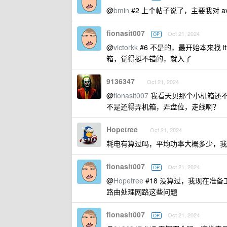
@
bmin
#2 上个帖子说了，主要我对 
fionasit007
Oct 21, 2024
OP
@
victorkk
#6 不是的，最开始本来找 
箱，觉得挺不错的，就入了
9136347
Oct 21, 2024
@
fionasit007
我看天贝那个小机箱还不错
不是还得弄机箱，弄盘位，走线啊？
Hopetree
Oct 21, 2024
耗电有算过吗，平均功率大概多少，我小
fionasit007
Oct 21, 2024
OP
@
Hopetree
#18 没算过，我现在准
路由处理网路这些问题
fionasit007
Oct 21, 2024
OP