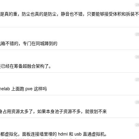
2
是真的重，防尘也真的是防尘，静音也不错，只要能够接受体积和拆装不
2
个机箱不错的，专门在同城蹲到的
2
但是已经在筹备超融合架构了。
2
omelab 上面跑 pve 这样吗
2
自身占用资源太多了，如果本身池子资源不多，就很划不来
2
设备都虚拟化，面板连接墙里埋的 hdmi 和 usb 直通虚拟机。