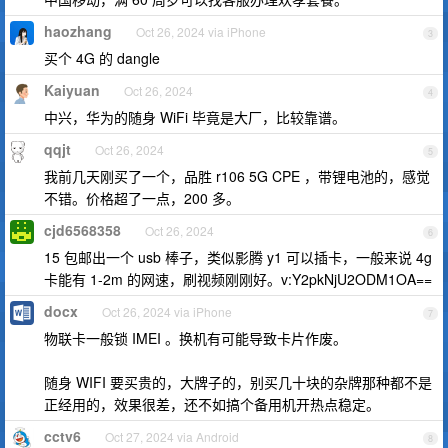
haozhang
Oct 26, 2024 via iPhone
3
买个 4G 的 dangle
Kaiyuan
Oct 26, 2024
4
中兴，华为的随身 WiFi 毕竟是大厂，比较靠谱。
qqjt
Oct 26, 2024
5
我前几天刚买了一个，品胜 r106 5G CPE ，带锂电池的，感觉
不错。价格超了一点，200 多。
cjd6568358
Oct 26, 2024
6
15 包邮出一个 usb 棒子，类似影腾 y1 可以插卡，一般来说 4g
卡能有 1-2m 的网速，刷视频刚刚好。v:Y2pkNjU2ODM1OA==
docx
Oct 26, 2024 via iPhone
7
物联卡一般锁 IMEI 。换机有可能导致卡片作废。
随身 WIFI 要买贵的，大牌子的，别买几十块的杂牌那种都不是
正经用的，效果很差，还不如搞个备用机开热点稳定。
cctv6
Oct 27, 2024 via Android
8