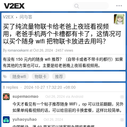
V2EX
问与答
›
买了纯流量物联卡给老爸上夜班看视频
用，老爸手机两个卡槽都有卡了，这情况可
以买个随身 wifi 把物联卡放进去用吗？
By
romancekami
at Oct 26, 2024 · 2457 views
有没有 150 元内的随身 wifi 推荐？（自带卡或者不带卡的都行）如果
有其他的方案也可以，主要是给老爸晚上夜班看视频用。
随身wifi
物联卡
推荐
8 replies
•
2024-10-27 17:32:20 +08:00
supemaomao
Oct 26, 2024 via Android
1
今天才看见有一个帖子推荐随身 WiFi ，op 可以往前翻翻，另外
如果单纯看视频的话，可以给目前的卡换套餐，这样比较简单。
yuhaoyuhao
Oct 26, 2024
2
中国移动，满 60 周岁可以找客服办理欢孝套餐。