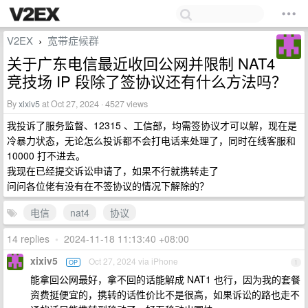
V2EX
宽带症候群
›
关于广东电信最近收回公网并限制 NAT4
竞技场 IP 段除了签协议还有什么方法吗？
By
xixiv5
at Oct 27, 2024 · 4527 views
我投诉了服务监督、12315 、工信部，均需签协议才可以解，现在是
冷暴力状态，无论怎么投诉都不会打电话来处理了，同时在线客服和
10000 打不进去。
我现在已经提交诉讼申请了，如果不行就携转走了
问问各位佬有没有在不签协议的情况下解除的？
电信
nat4
协议
14 replies
•
2024-11-18 11:13:40 +08:00
xixiv5
Oct 27, 2024 via iPhone
OP
1
能拿回公网最好，拿不回的话能解成 NAT1 也行，因为我的套餐
资费挺便宜的，携转的话性价比不是很高，如果诉讼的路也走不