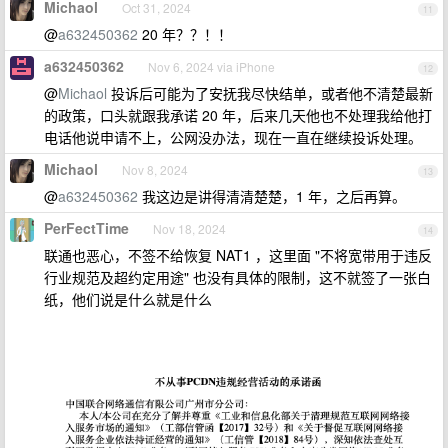
Michaol
Oct 31, 2024
11
@
a632450362
20 年？？！！
a632450362
Nov 6, 2024 via iPhone
12
@
Michaol
投诉后可能为了安抚我尽快结单，或者他不清楚最新
的政策，口头就跟我承诺 20 年，后来几天他也不处理我给他打
电话他说申请不上，公网没办法，现在一直在继续投诉处理。
Michaol
Nov 8, 2024
13
@
a632450362
我这边是讲得清清楚楚，1 年，之后再算。
PerFectTime
Nov 18, 2024
14
联通也恶心，不签不给恢复 NAT1 ，这里面 "不将宽带用于违反
行业规范及超约定用途" 也没有具体的限制，这不就签了一张白
纸，他们说是什么就是什么