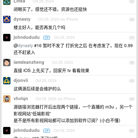
Lirika
Oct 28, 2024
15
闭眼买了，感觉还不错，资源也还挺快
dynasty
Oct 29, 2024 via iPhone
16
楼主好人，能否再发几个吗
johndududu
Oct 29, 2024
OP
17
@
dynasty
#16 暂时不发了 打折完之后 在考虑发了，现在 0.99
还不赶紧入
iamdeanzheng
Oct 29, 2024
18
直接 iOS 上先买了，回家开 tv 看看效果
djonvii
Oct 29, 2024
19
这俩源后续是会维护的么
vhvlqn
Oct 29, 2024 via iPhone
20
源链接浏览器打开后出现两个链接，一个直播的 m3u ，另一个
影视网站“低端影视”
是不是所有影视网站都可以添加到软件订阅？(小白不懂）
johndududu
Oct 29, 2024
OP
21