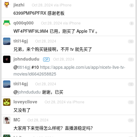
jiezhi
Oct 28, 2024 via iPhone
8
6399PMP6PFRX 感谢老板
q000q000
Oct 28, 2024 via iPhone
9
WF4PFWF9L9M4 已用，刚买了 Apple TV 。
titi14gj
Oct 28, 2024
10
兄弟，来个购买链接啊，不开 tv 就先买了
johndududu
Oct 28, 2024
OP
11
@
titi14gj
#10
https://apps.apple.com/us/app/nicetv-live-tv-
movies/id6642658825
titi14gj
Oct 28, 2024
12
@
johndududu
谢谢，已买
loveycllove
Oct 28, 2024 via iPhone
13
又没有了
MC
Oct 28, 2024
14
大家用下来觉得怎么样呢？直播源稳定吗？