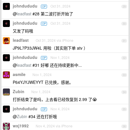
johndududu
Oct 31, 2024
OP
29
@
leadfast
#28 第二波打折开始了
johndududu
Oct 31, 2024
OP
30
又发了码哦
leadfast
Oct 31, 2024 via iPhone
31
JP9L7P33JW4L 用啦（其实刚下单 atv ）
johndududu
Nov 1, 2024
OP
32
@
leadfast
#31 好嘟 还在持续更新中...
asmile
Nov 1, 2024
33
P64YJYJWEYYT 已兑换，感谢。
Zubin
Nov 1, 2024
34
打折结束了是吗，上去看已经恢复到 2.99 了😭
johndududu
Nov 4, 2024
OP
35
@
Zubin
#34 还在打折哦
wxj1992
Nov 4, 2024 via iPhone
36