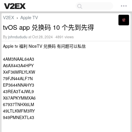
V2EX
Apple TV
›
tvOS app 兑换码 10 个先到先得
By
johndududu
at Oct 28, 2024 · 4891 views
Apple tv 福利 NiceTV 兑换码 有问题可以私信
4AM3NAAL64A3
A6AX443A4HPY
X4F36MRLYLKW
79FJN44ALF7N
EP3644NNAHY3
43REA3T4JWL9
X67APKYMMXA6
67937TNHX6LM
49LTLKMFM3RY
949PMNEXTL43