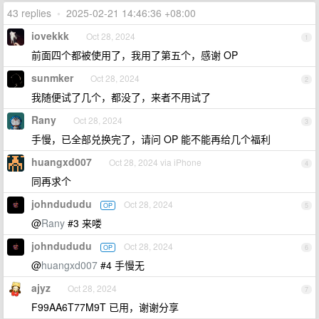
43 replies
•
2025-02-21 14:46:36 +08:00
iovekkk
Oct 28, 2024
1
前面四个都被使用了，我用了第五个，感谢 OP
sunmker
Oct 28, 2024
2
我随便试了几个，都没了，来者不用试了
Rany
Oct 28, 2024
3
手慢，已全部兑换完了，请问 OP 能不能再给几个福利
huangxd007
Oct 28, 2024 via iPhone
4
同再求个
johndududu
Oct 28, 2024
OP
5
@
Rany
#3 来喽
johndududu
Oct 28, 2024
OP
6
@
huangxd007
#4 手慢无
ajyz
Oct 28, 2024
7
F99AA6T77M9T 已用，谢谢分享