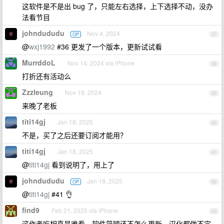
这软件是不是出 bug 了，只能左右选择，上下选择不动，没办
法看节目
johndududu
Nov 4, 2024
OP
37
@
wxj1992
#36 更发了一个版本，更新试试看
MurrddoL
Nov 14, 2024 via iPhone
38
打折还有活动么
Zzzleung
Nov 19, 2024
39
来晚了老板
titi14gj
Jan 18, 2025
40
不是，买了之后还要订阅才能用？
titi14gj
Jan 18, 2025
41
@
titi14gj
看到说明了，用上了
johndududu
Jan 18, 2025
OP
42
@
titi14gj
#41 👌
find9
Feb 21, 2025 via iPhone
43
这作者吃相真是难看，软件简陋还不怎么更新，汉化都做不完