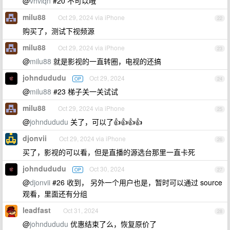
@
vhvlqn
#20 不可以哦
milu88
Oct 29, 2024 via iPhone
22
购买了，测试下视频源
milu88
Oct 29, 2024 via iPhone
23
@
milu88
就是影视的一直转圈，电视的还搞
johndududu
Oct 29, 2024
OP
24
@
milu88
#23 梯子关一关试试
milu88
Oct 29, 2024 via iPhone
25
@
johndududu
关了，可以了👍👍👍👍
djonvii
Oct 29, 2024 via iPhone
26
买了，影视的可以看，但是直播的源选台那里一直卡死
johndududu
Oct 30, 2024
OP
27
@
djonvii
#26 收到， 另外一个用户也是，暂时可以通过 source
观看，里面还有分组
leadfast
Oct 31, 2024
28
@
johndududu
优惠结束了么，恢复原价了