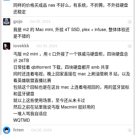
同样的价格买成品 nas 不好么，有系统，不折腾，不外挂硬盘
还稳定
gojo
Oct 30, 2024
2
我是 m2 的 Mac mini, 外挂 4T SSD, plex + infuse, 整体体验还
是不错的
iovekkk
Oct 30, 2024
3
丐版 m2 mini ，用 c 口外接了一个铁威马硬盘柜，四块硬盘总
计 26TB
日常挂着 qbittorrent 下载，四块硬盘都开 smb 共享
同时还连着电视，晚上回家直接在 mac 上刷油管刷 B 站，以及
看英雄联盟直播比赛
包括这个回帖也是在这台 mac 上连着电视回的，用的蓝牙鼠标
和蓝牙键盘
就以上这些使用场景，至今还从未卡过
然后之前在站里我说丐版 Macmini 挺好用的
一堆人骂我自适应
WQTMD
fcten
Oct 30, 2024
4