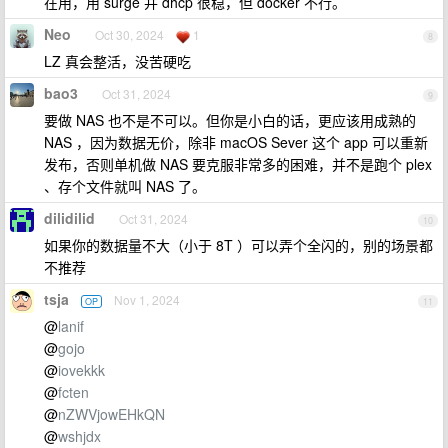
在用，用 surge 并 dhcp 很稳，但 docker 不行。
Neo
Oct 30, 2024
1
8
LZ 真会整活，没苦硬吃
bao3
Oct 31, 2024
9
要做 NAS 也不是不可以。但你是小白的话，更应该用成熟的
NAS ，因为数据无价，除非 macOS Sever 这个 app 可以重新
发布，否则单机做 NAS 要克服非常多的困难，并不是跑个 plex
、存个文件就叫 NAS 了。
dilidilid
Oct 31, 2024
10
如果你的数据量不大（小于 8T ）可以弄个全闪的，别的场景都
不推荐
tsja
Nov 1, 2024
OP
11
@
lanif
@
gojo
@
iovekkk
@
fcten
@
nZWVjowEHkQN
@
wshjdx