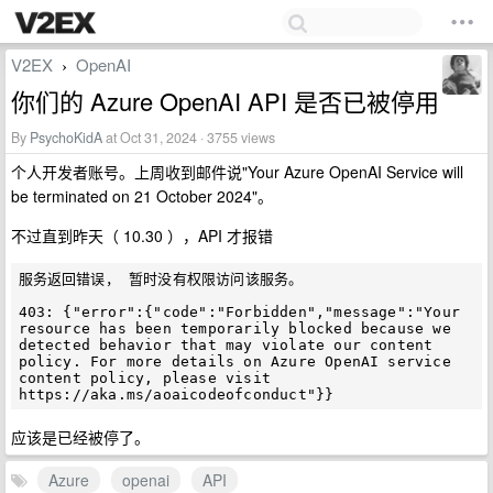
V2EX
OpenAI
›
你们的 Azure OpenAI API 是否已被停用
By
PsychoKidA
at Oct 31, 2024 · 3755 views
个人开发者账号。上周收到邮件说"Your Azure OpenAI Service will
be terminated on 21 October 2024"。
不过直到昨天（ 10.30 ），API 才报错
服务返回错误， 暂时没有权限访问该服务。

403: {"error":{"code":"Forbidden","message":"Your 
resource has been temporarily blocked because we 
detected behavior that may violate our content 
policy. For more details on Azure OpenAI service 
content policy, please visit 
应该是已经被停了。
Azure
openai
API